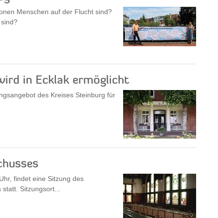
lionen Menschen auf der Flucht sind?
 sind?
ird in Ecklak ermöglicht
gsangebot des Kreises Steinburg für
chusses
hr, findet eine Sitzung des
tatt. Sitzungsort...