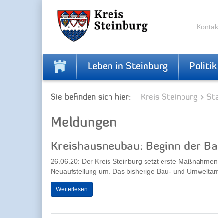
Zur
Zum
Navigation
Inhalt
springen
springen
Kontak
Leben in Steinburg
Politik
Sie befinden sich hier:
Kreis Steinburg
Sta
Meldungen
Kreishausneubau: Beginn der Ba
26.06.20: Der Kreis Steinburg setzt erste Maßnahmen
Neuaufstellung um. Das bisherige Bau- und Umweltamt
Weiterlesen