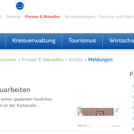
t
Sitemap
Presse & Aktuelles
Veranstaltungen
Karriere und Nac
Kreisverwaltung
Tourismus
Wirtscha
rtseite
Presse & Aktuelles
Archiv
Meldungen
P
uarbeiten
 seiner geplanten baulichen
 an der Karlstraße...