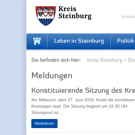
Zur
Zum
Navigation
Inhalt
springen
springen
Kontak
Leben in Steinburg
Politik
Sie befinden sich hier:
Kreis Steinburg
Sta
Meldungen
Konstituierende Sitzung des Kr
Am Mittwoch, dem 27. Juni 2018, findet die konstituie
Kreistages statt. Die Sitzung beginnt um 16.30 Uhr.
Sitzungsort ist...
Weiterlesen