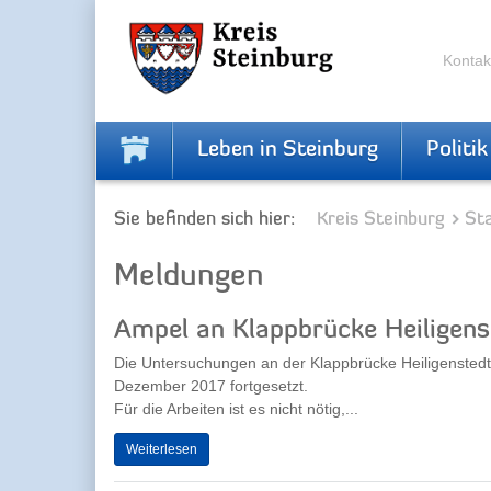
Zur
Zum
Navigation
Inhalt
springen
springen
Kontak
Leben in Steinburg
Politik
Sie befinden sich hier:
Kreis Steinburg
Sta
Meldungen
Ampel an Klappbrücke Heiligen
Die Untersuchungen an der Klappbrücke Heiligenstedt
Dezember 2017 fortgesetzt.
Für die Arbeiten ist es nicht nötig,...
Weiterlesen