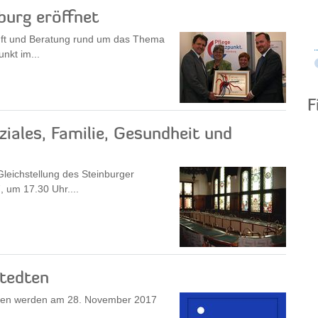
burg eröffnet
unft und Beratung rund um das Thema
nkt im...
F
iales, Familie, Gesundheit und
Gleichstellung des Steinburger
 um 17.30 Uhr....
stedten
dten werden am 28. November 2017