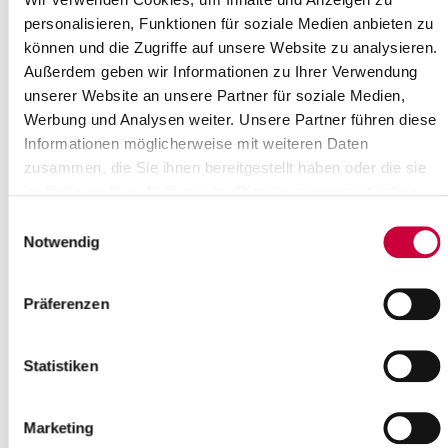
personalisieren, Funktionen für soziale Medien anbieten zu
können und die Zugriffe auf unsere Website zu analysieren.
Außerdem geben wir Informationen zu Ihrer Verwendung
unserer Website an unsere Partner für soziale Medien,
Werbung und Analysen weiter. Unsere Partner führen diese
Informationen möglicherweise mit weiteren Daten
zusammen, die Sie ihnen bereitgestellt haben oder die sie
im Rahmen Ihrer Nutzung der Dienste gesammelt haben.
Einwilligungsauswahl
Notwendig
Karte 1: Voraussichtliche Einwohnerentwicklung in Schleswig-Holstein bis
2025
Präferenzen
Quelle: Innenministerium Schleswig-Holstein, Abteilung Landesplanung
In der Region Dithmarschen/Steinburg (Planungsraum IV
Schleswig-Holstein Süd-West) lebten 2006 272.663 Einwohner,
Statistiken
bei einer Bevölkerungsdichte von 110 EW/km². Auf Basis der 11.
koordinierten Bevölkerungsvorausberechnung wird bis zum Jahr
2025 ein Rückgang um 6,5 % auf ca. 254.800 Einwohner
Marketing
prognostiziert. Die Bevölkerungsdichte würde demnach auf 102