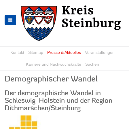
Zur
Zum
Navigation
Inhalt
springen
springen
Kontakt
Sitemap
Presse & Aktuelles
Veranstaltungen
Karriere und Nachwuchskräfte
Suchen
Demographischer Wandel
Der demographische Wandel in
Schleswig-Holstein und der Region
Dithmarschen/Steinburg