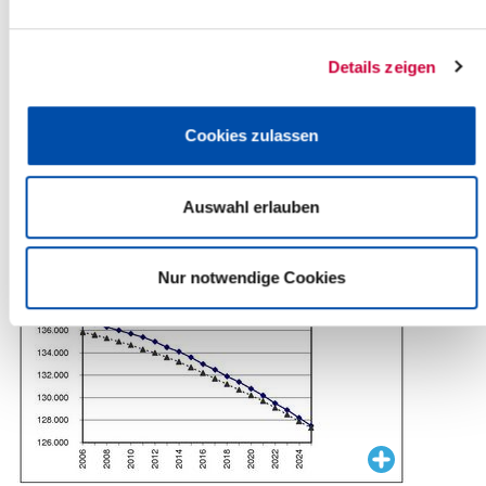
EW/km² absinken.
Dabei verläuft, wie Diagramm 1 deutlich macht, die Entwicklung in
Details zeigen
den beiden Kreisen der Region in ähnlicher Weise: Im Kreis
Dithmarschen – mit 96 EW/km2 dünner besiedelt wird die
Bevölkerungszahl bis 2025 um 6,8 % gesunken sein, die
Cookies zulassen
Bevölkerungsdichte reduziert sich auf 89 EW/km². Im Kreis
Steinburg (130 EW/km²) wird sie nach den aktuellen Prognosen
bis 2025 um 6,3 % sinken, die Bevölkerungsdichte läge dann bei
Auswahl erlauben
121 EW/km².
Nur notwendige Cookies