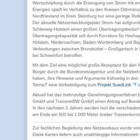
Wertschöpfung durch die Erzeugung von Strom mit e
Energien spielt im Verhältnis zu den Kreisen Dithmar
Nordfriesland im Kreis Steinburg nur eine geringe Roll
Der aktuelle Netzentwicklungsplan Strom hat aufgrun
Schleswig-Holstein einen großen Übertragungsbedarf i
Übertragungskapazität soll durch Korridore für Hoc
Holstein, Niedersachsen, Baden-Württemberg und Baye
Verbindungen zwischen Brunsbüttel – Großgartach in
bei Schweinfurt betroffen.
Mit dem Ziel eine möglichst große Akzeptanz für den Ne
Bürger durch die Bundesnetzagentur und die Netzbetre
haben, ihre Hinweise und Argumente frühzeitig in den 
TenneT eine Vorbeteiligung zum
Projekt SuedLink
d
Aktuell hat das mehrstufige Genehmigungsverfahren 
GmbH und TransnetBW GmbH einen Antrag auf Bundes
In den nächsten 2 Jahren werden nun die verschiedene
am Ende ein 500 bis 1.000 Meter breiter Trassenkorrid
Zur fachlichen Begleitung des Netzausbaus wurde von
Diese Karten liefern auch unabhängige Informationen f