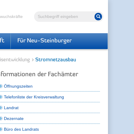
Volltextsuche
hwuchskräfte
Suche starten
ft
Für Neu-Steinburger
isentwicklung
Stromnetzausbau
nformationen der Fachämter
Öffnungszeiten
Telefonliste der Kreisverwaltung
Landrat
Dezernate
Büro des Landrats