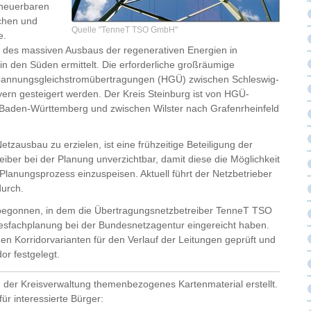
rneuerbaren
schen und
Quelle "TenneT TSO GmbH"
e.
d des massiven Ausbaus der regenerativen Energien in
n den Süden ermittelt. Die erforderliche großräumige
hspannungsgleichstromübertragungen (HGÜ) zwischen Schleswig-
rn gesteigert werden. Der Kreis Steinburg ist von HGÜ-
 Baden-Württemberg und zwischen Wilster nach Grafenrheinfeld
tzausbau zu erzielen, ist eine frühzeitige Beteiligung der
iber bei der Planung unverzichtbar, damit diese die Möglichkeit
Planungsprozess einzuspeisen. Aktuell führt der Netzbetrieber
urch.
begonnen, in dem die Übertragungsnetzbetreiber TenneT TSO
fachplanung bei der Bundesnetzagentur eingereicht haben.
n Korridorvarianten für den Verlauf der Leitungen geprüft und
or festgelegt.
 der Kreisverwaltung themenbezogenes Kartenmaterial erstellt.
ür interessierte Bürger: