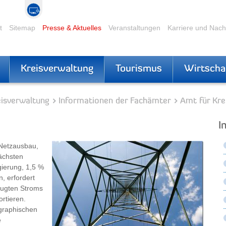
t
Sitemap
Presse & Aktuelles
Veranstaltungen
Karriere und Nac
Kreisverwaltung
Tourismus
Wirtscha
eisverwaltung
Informationen der Fachämter
Amt für Kre
I
Netzausbau,
ächsten
gierung, 1,5 %
, erfordert
eugten Stroms
rtieren.
ographischen
e