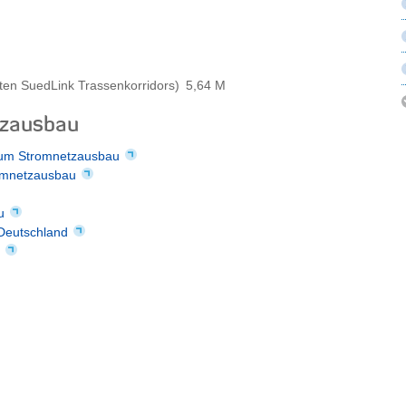
ten SuedLink Trassenkorridors)
5,64 M
tzausbau
 zum Stromnetzausbau
omnetzausbau
u
 Deutschland