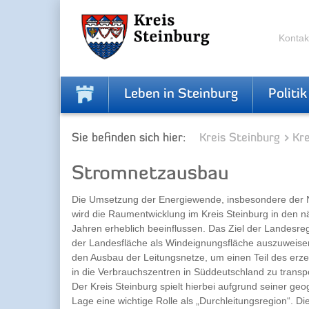
Zur
Zum
Navigation
Inhalt
springen
springen
Kontak
Leben in Steinburg
Politik
Sie befinden sich hier:
Kreis Steinburg
Kr
Stromnetzausbau
Die Umsetzung der Energiewende, insbesondere der 
wird die Raumentwicklung im Kreis Steinburg in den n
Jahren erheblich beeinflussen. Das Ziel der Landesre
der Landesfläche als Windeignungsfläche auszuweisen
den Ausbau der Leitungsnetze, um einen Teil des erz
in die Verbrauchszentren in Süddeutschland zu transpo
Der Kreis Steinburg spielt hierbei aufgrund seiner ge
Lage eine wichtige Rolle als „Durchleitungsregion“. Di