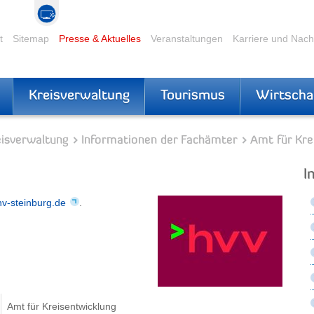
t
Sitemap
Presse & Aktuelles
Veranstaltungen
Karriere und Nac
Kreisverwaltung
Tourismus
Wirtscha
eisverwaltung
Informationen der Fachämter
Amt für Kre
I
v-steinburg.de
.
Amt für Kreisentwicklung