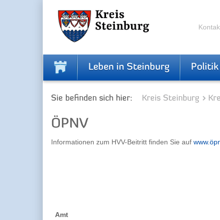
Zur
Zum
Navigation
Inhalt
springen
springen
Kontak
Leben in Steinburg
Politik
Sie befinden sich hier:
Kreis Steinburg
Kr
ÖPNV
Informationen zum HVV-Beitritt finden Sie auf
www.öpn
Amt