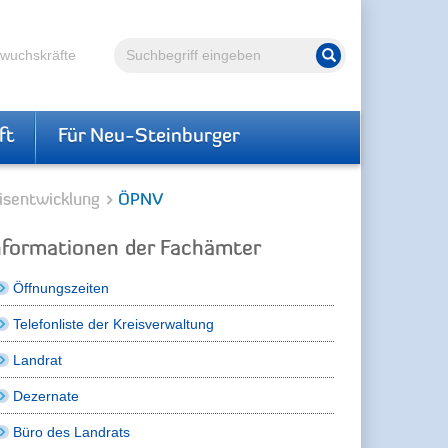
Volltextsuche
hwuchskräfte
Suche starten
ft
Für Neu-Steinburger
isentwicklung
ÖPNV
nformationen der Fachämter
Öffnungszeiten
Telefonliste der Kreisverwaltung
Landrat
Dezernate
Büro des Landrats