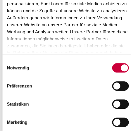
personalisieren, Funktionen für soziale Medien anbieten zu
22
23
24
25
26
27
28
können und die Zugriffe auf unsere Website zu analysieren.
29
30
31
Außerdem geben wir Informationen zu Ihrer Verwendung
Please enter a search term
unserer Website an unsere Partner für soziale Medien,
Werbung und Analysen weiter. Unsere Partner führen diese
Informationen möglicherweise mit weiteren Daten
Month
zusammen, die Sie ihnen bereitgestellt haben oder die sie
im Rahmen Ihrer Nutzung der Dienste gesammelt haben.
Einwilligungsauswahl
Place
Notwendig
Präferenzen
Category
Statistiken
Marketing