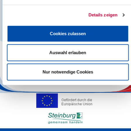
You have filtered events according to the following criteria:
Day:
Wednesday, 31.07.2024
Details zeigen
Events found :
0
No search results found, please select a different month,
Cookies zulassen
category, search term, location or other region.
Auswahl erlauben
The responsibility for the factual correctness of the information
lies with the Operators.
Nur notwendige Cookies