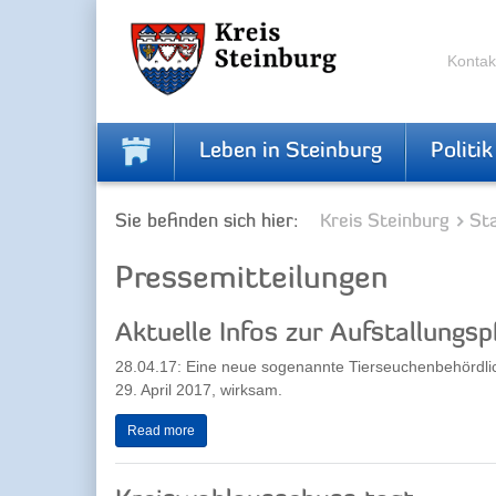
Zur
Zum
Navigation
Inhalt
springen
springen
Kontak
Leben in Steinburg
Politik
Sie befinden sich hier:
Kreis Steinburg
Sta
Pressemitteilungen
Aktuelle Infos zur Aufstallungspf
28.04.17: Eine neue sogenannte Tierseuchenbehördlic
29. April 2017, wirksam.
Read more