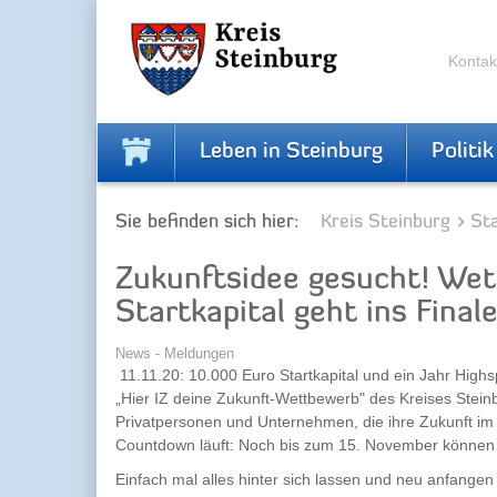
Zur
Zum
Navigation
Inhalt
springen
springen
Kontak
Leben in Steinburg
Politik
Sie befinden sich hier:
Kreis Steinburg
Sta
Zukunftsidee gesucht! We
Startkapital geht ins Final
News - Meldungen
11.11.20: 10.000 Euro Startkapital und ein Jahr High
„Hier IZ deine Zukunft-Wettbewerb" des Kreises Steinb
Privatpersonen und Unternehmen, die ihre Zukunft im 
Countdown läuft: Noch bis zum 15. November können 
Einfach mal alles hinter sich lassen und neu anfangen