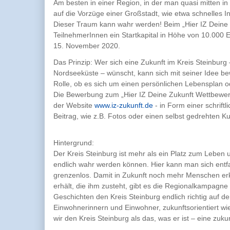
Am besten in einer Region, in der man quasi mitten in
auf die Vorzüge einer Großstadt, wie etwa schnelles I
Dieser Traum kann wahr werden! Beim „Hier IZ Deine
TeilnehmerInnen ein Startkapital in Höhe von 10.000 
15. November 2020.
Das Prinzip: Wer sich eine Zukunft im Kreis Steinbu
Nordseeküste – wünscht, kann sich mit seiner Idee be
Rolle, ob es sich um einen persönlichen Lebensplan o
Die Bewerbung zum „Hier IZ Deine Zukunft Wettbewerb"
der Website
www.iz-zukunft.de
- in Form einer schrift
Beitrag, wie z.B. Fotos oder einen selbst gedrehten Ku
Hintergrund:
Der Kreis Steinburg ist mehr als ein Platz zum Leben u
endlich wahr werden können. Hier kann man sich entfa
grenzenlos. Damit in Zukunft noch mehr Menschen erk
erhält, die ihm zusteht, gibt es die Regionalkampagne
Geschichten den Kreis Steinburg endlich richtig auf d
Einwohnerinnern und Einwohner, zukunftsorientiert wie
wir den Kreis Steinburg als das, was er ist – eine zuk