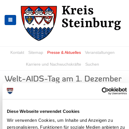
Zur
Zum
Navigation
Inhalt
springen
springen
Kontakt
Sitemap
Presse & Aktuelles
Veranstaltungen
Karriere und Nachwuchskräfte
Suchen
Welt-AIDS-Tag am 1. Dezember
News - Meldungen
Copyright:
Bundeszentrale für
gesundheitliche
Aufklärung
Diese Webseite verwendet Cookies
Wir verwenden Cookies, um Inhalte und Anzeigen zu
personalisieren, Funktionen für soziale Medien anbieten zu