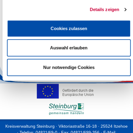
immer erleben Betroffene Ausgrenzung und Stigmatisierung. Ziel
des Welt-AIDS-Tages ist es, dafür zu sensibilisieren, wie wichtig
Details zeigen
ein Miteinander ohne Vorurteile und Ausgrenzung ist – zu zeigen,
dass wir alle positiv zusammen leben können, steht in diesem
Jahr im Vordergrund.
Cookies zulassen
Bis zum 14. Dezember 2016 können Sie die Ausstellung im
Gesundheitsamt während der Öffnungszeiten besuchen. Die
Mitarbeiterinnen und Mitarbeiter freuen sich auf viele
Auswahl erlauben
Interessierte. Sie haben Fragen? Steffi Nelles steht Ihnen unter
Tel. 04821 69281 gern zur Verfügung.
Nur notwendige Cookies
Back
Kreisverwaltung Steinburg · Viktoriastraße 16-18 · 25524 Itzehoe
· Telefon: 04821/69-0 · Fax: 04821/699-356 · E-Mail: