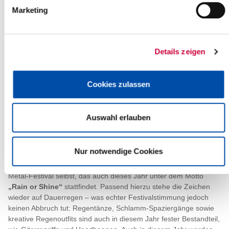
Marketing
Details zeigen
30.07.2025: Itzehoe, 29.07.2025 – Gestern Vormittag, mit einer
Verspätung von 110 Minuten, erreichte der legendäre Metal-Train
den Itzehoer Bahnhof – und läutete damit lautstark und stilecht
Cookies zulassen
den Auftakt zum
Wacken Open Air 2025
ein. Begleitet von
wartenden Wacken-Fans und mit der Begrüßung am Itzehoer
Bahnhof
„Coming Home Metalheads“
strömten zahlreiche
Festivalbesucher aus dem Sonderzug, der seinen Weg vom
Auswahl erlauben
Münchener Hauptbahnhof über viele deutsche Städte bis nach
Itzehoe, ins Metal-Herz Schleswig-Holsteins fand.
Nur notwendige Cookies
Der Metal-Train ist längst Kult – ebenso wie das größte Heavy-
Metal-Festival selbst, das auch dieses Jahr unter dem Motto
„Rain or Shine“
stattfindet. Passend hierzu stehe die Zeichen
wieder auf Dauerregen – was echter Festivalstimmung jedoch
keinen Abbruch tut: Regentänze, Schlamm-Spaziergänge sowie
kreative Regenoutfits sind auch in diesem Jahr fester Bestandteil,