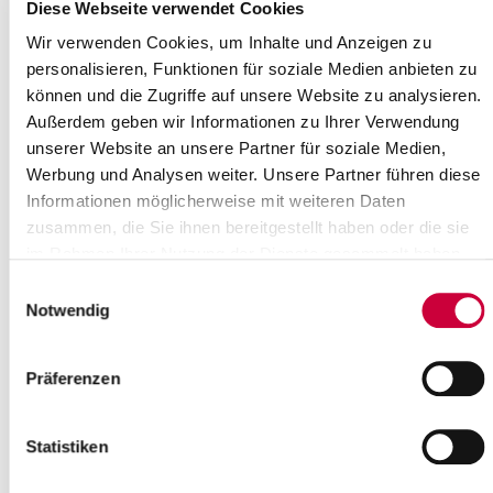
Diese Webseite verwendet Cookies
Wir verwenden Cookies, um Inhalte und Anzeigen zu
personalisieren, Funktionen für soziale Medien anbieten zu
Ankunft Metal-Train in Itzehoe © Sarah Uhl
können und die Zugriffe auf unsere Website zu analysieren.
"Coming Home Metalheads"
Außerdem geben wir Informationen zu Ihrer Verwendung
Begrüßung im Bahnhof Itzehoe ©
unserer Website an unsere Partner für soziale Medien,
Sarah Uhl
Werbung und Analysen weiter. Unsere Partner führen diese
Informationen möglicherweise mit weiteren Daten
zusammen, die Sie ihnen bereitgestellt haben oder die sie
im Rahmen Ihrer Nutzung der Dienste gesammelt haben.
Einwilligungsauswahl
Notwendig
Präferenzen
Landrat Claudius Teske im Interview mit
dem Nachrichtensender "Welt" © Sarah
Statistiken
Uhl