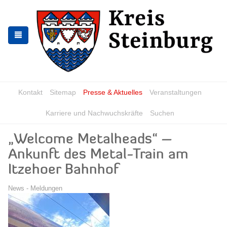
Zur
Zum
Navigation
Inhalt
springen
springen
Kontakt
Sitemap
Presse & Aktuelles
Veranstaltungen
Karriere und Nachwuchskräfte
Suchen
„Welcome Metalheads“ –
Ankunft des Metal-Train am
Itzehoer Bahnhof
News - Meldungen