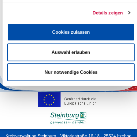
Berichterstattung verunsichert: Ist das eigenen Kind schon
smartphone- oder spielsüchtig
Details zeigen
Grund genug, um diesem Thema einen Schwerpunktmonat zu
widmen: Verschiedene Veranstaltungen beleuchten die Chancen
und Risiken der digitalen Medien. Mit Vorurteilen soll aufgeräumt
Cookies zulassen
werden, eine Mischung aus Information und Förderung der
Kreativität wird angestrebt.
Der Flyer zum Medienmonat November mit allen Veranstaltungen
Auswahl erlauben
steht hier zum Download bereit:
Flyer Medienmonat November
Nur notwendige Cookies
Back
Kreisverwaltung Steinburg · Viktoriastraße 16-18 · 25524 Itzehoe