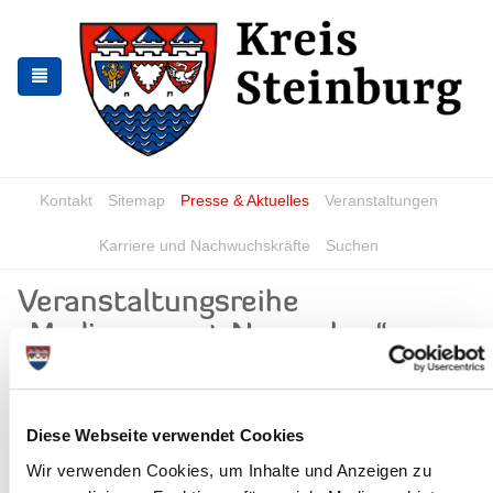
Zur
Zum
Navigation
Inhalt
springen
springen
Kontakt
Sitemap
Presse & Aktuelles
Veranstaltungen
Karriere und Nachwuchskräfte
Suchen
Veranstaltungsreihe
„Medienmonat November“
News - Meldungen
Diese Webseite verwendet Cookies
Wir verwenden Cookies, um Inhalte und Anzeigen zu