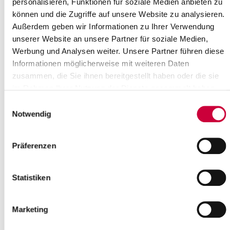
personalisieren, Funktionen für soziale Medien anbieten zu
können und die Zugriffe auf unsere Website zu analysieren.
Außerdem geben wir Informationen zu Ihrer Verwendung
unserer Website an unsere Partner für soziale Medien,
Werbung und Analysen weiter. Unsere Partner führen diese
Informationen möglicherweise mit weiteren Daten
zusammen, die Sie ihnen bereitgestellt haben oder die sie
im Rahmen Ihrer Nutzung der Dienste gesammelt haben.
Einwilligungsauswahl
Notwendig
Präferenzen
Flyer
Statistiken
Die Nutzung von Smartphones oder Computerspielen gehört seit
einiger Zeit zu den Reizthemen zwischen Eltern und ihren
Kindern. Auf der einen Seite Sorge und ggf. Hilflosigkeit, auf der
Marketing
anderen Seite der Wunsch nach Spaß und dem
Dazugehörenwollen. Einige Eltern sind durch zahlreiche