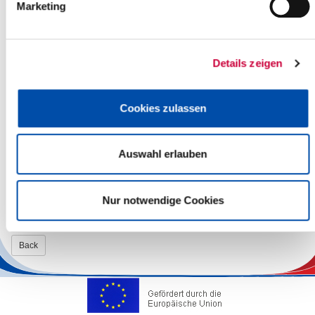
Marketing
Nicht öffentlicher Teil:
(Die nachfolgenden Tagesordnungspunkte werden nach
Maßgabe der Beschlussfassung voraussichtlich nicht
öffentlich beraten).
Details zeigen
Mitteilungen und Anfragen (nicht öffentlich)
Öffentlicher Teil:
Cookies zulassen
Bekanntgabe der im nichtöffentlichen Teil gefassten
Beschlüsse
Vortrag und Besichtigung der Anlagen EBS-Concept und
Auswahl erlauben
AP-Concept in Glückstadt
Weitere Informationen finden Sie hier auf dieser Website unter
dem Button "Politik" (Sitzungskalender). Hier wird auch die
Nur notwendige Cookies
Niederschrift der Sitzung veröffentlicht.
Back