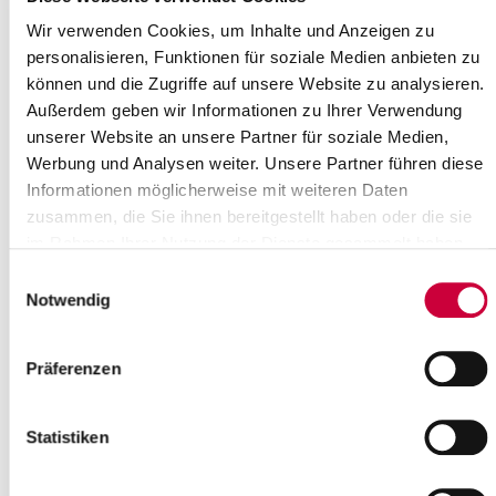
Wir verwenden Cookies, um Inhalte und Anzeigen zu
16.01.2024: Die nächste Sitzung des Umweltschutzausschusses
personalisieren, Funktionen für soziale Medien anbieten zu
findet am Montag, dem 22. Januar 2024, um 17.00 Uhr, im
können und die Zugriffe auf unsere Website zu analysieren.
Sitzungszimmer der Steinbeis Papier GmbH statt (Stadtstr. 10 in
Außerdem geben wir Informationen zu Ihrer Verwendung
Glückstadt).
unserer Website an unsere Partner für soziale Medien,
Folgende Themen stehen auf der Tagesordnung:
Werbung und Analysen weiter. Unsere Partner führen diese
Öffentlicher Teil:
Informationen möglicherweise mit weiteren Daten
Eröffnung der Sitzung, Begrüßung, Festlegungen zur
zusammen, die Sie ihnen bereitgestellt haben oder die sie
Tagesordnung
im Rahmen Ihrer Nutzung der Dienste gesammelt haben.
Niederschrift über die Sitzung des
Einwilligungsauswahl
Umweltschutzausschusses am 07.11.2023
Notwendig
Einwohnerfragestunde
Mitteilung über einen geplanten Auftrag gemäß § 12 Abs. 3
AVO des Kreises Steinburg
Präferenzen
- Lieferung von Abfallbehältern –
Mitteilungen und Anfragen
Einwohnerfragestunde
Statistiken
Beschluss über Beratung der nachfolgenden
Tagesordnungspunkte in nichtöffentlicher Sitzung