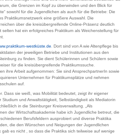
darum, die Grenzen im Kopf zu überwinden und den Blick für
te“ sowohl für die Jugendlichen als auch für die Betriebe: Die
es Praktikumsnetzwerk eine größere Auswahl. Die
eichen über die kreisübergreifende Online-Präsenz deutlich
t selten hat ein erfolgreiches Praktikum als Weichenstellung für
t.
ww.praktikum-westküste.de
. Dort sind von A wie Altenpflege bis
aktdaten der jeweiligen Betriebe und Institutionen aus den
teinburg zu finden. Sie dient Schülerinnen und Schülern sowie
iser für die kreisübergreifende Praktikumssuche.
sen ihre Arbeit aufgenommen: Sie sind AnsprechpartnerIn sowie
 akquirieren Unternehmen für Praktikumsplätze und nehmen
sschulen auf.
r. Dass sie weiß, was Mobilität bedeutet, zeigt ihr eigener
 Studium und Anwaltstätigkeit, Selbständigkeit als Mediatorin
hließlich in die Steinburger Kreisverwaltung. „Als
men der Wirtschaftsakademie habe ich Jugendliche betreut, die
rschiedenen Berufsfeldern ausprobiert und diverse Praktika
 finden, die den Wünschen und Neigungen der Jugendlichen
gab es nicht , so dass die Praktika sich teilweise auf wenige