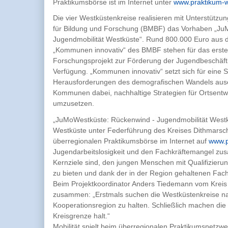
Praktikumsbörse ist im Internet unter
www.praktikum-w
Die vier Westküstenkreise realisieren mit Unterstütz
für Bildung und Forschung (BMBF) das Vorhaben „J
Jugendmobilität Westküste“. Rund 800.000 Euro au
„Kommunen innovativ“ des BMBF stehen für das ers
Forschungsprojekt zur Förderung der Jugendbeschäft
Verfügung. „Kommunen innovativ“ setzt sich für eine 
Herausforderungen des demografischen Wandels aus
Kommunen dabei, nachhaltige Strategien für Ortsentwic
umzusetzen.
„JuMoWestküste: Rückenwind - Jugendmobilität West
Westküste unter Federführung des Kreises Dithmarschen
überregionalen Praktikumsbörse im Internet auf
www.p
Jugendarbeitslosigkeit und den Fachkräftemangel z
Kernziele sind, den jungen Menschen mit Qualifizieru
zu bieten und dank der in der Region gehaltenen Fachk
Beim Projektkoordinator Anders Tiedemann vom Kreis
zusammen: „Erstmals suchen die Westküstenkreise n
Kooperationsregion zu halten. Schließlich machen d
Kreisgrenze halt.“
Mobilität spielt beim überregionalen Praktikumsnetzwe