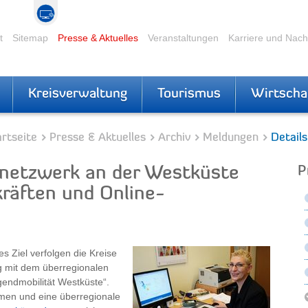
t
Sitemap
Presse & Aktuelles
Veranstaltungen
Karriere und Nac
Kreisverwaltung
Tourismus
Wirtscha
rtseite
Presse & Aktuelles
Archiv
Meldungen
Details
snetzwerk an der Westküste
P
kräften und Online-
s Ziel verfolgen die Kreise
g mit dem überregionalen
ndmobilität Westküste“.
mmen und eine überregionale