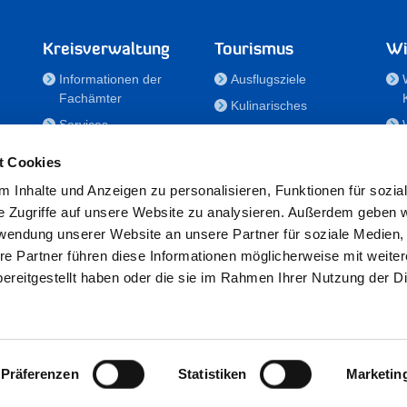
Kreisverwaltung
Tourismus
Wi
Informationen der
Ausflugsziele
Fachämter
Kulinarisches
Services
Aktivitäten in Holstein
e
Karriere und
Unterkünfte
t Cookies
Nachwuchskräfte
Veranstaltungen
 Inhalte und Anzeigen zu personalisieren, Funktionen für sozia
Notdienste
e Zugriffe auf unsere Website zu analysieren. Außerdem geben w
Bekanntmachungen
rwendung unserer Website an unsere Partner für soziale Medien
Formulare/Downloads
re Partner führen diese Informationen möglicherweise mit weite
RSS-Feeds
ereitgestellt haben oder die sie im Rahmen Ihrer Nutzung der D
/Sportförderung
 25524 Itzehoe · Telefon: 04821/69-0 · Fax: 04821/699-356 · E-Mail:
in
Präferenzen
Statistiken
Marketin
Datenschutz
·
Impressum
·
Hinweisgeberschutzgesetz