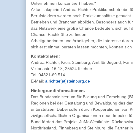
Unternehmen konzentriert haben.“
Aktuell akquiriert Andrea Richter Praktikumsbetriebe f
Berufsfeldern werden noch Praktikumsplätze gesucht.
Betrieben und Branchen abbilden. Besonders auch für 
das Netzwerk eine große Chance bedeuten, sich auf de
Chance, Fachkräfte zu finden.
Arbeitgeberinnen und Arbeitgeber, die Interesse dara
sich erst einmal beraten lassen möchten, können sic
Kontaktdaten:
Andrea Richter, Kreis Steinburg, Amt für Jugend, Fami
Viktoriastr. 16-18, 25524 Itzehoe
Tel. 04821-69 514
E-Mail:
a.richter[at]steinburg.de
Hintergrundinformationen:
Das Bundesministerium für Bildung und Forschung (B
Regionen bei der Gestaltung und Bewältigung des d
unterstützen. Dabei sollen durch Kooperationen von 
zivilgesellschaftlichen Organisationen neue Impulse f
Bund fördert das Projekt „JuMoWestküste: Rückenwind
Nordfriesland, Pinneberg und Steinburg, die Partner i