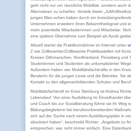
geht nicht nur um räumliche Mobilität, sondern auch 
Alternativen zu schärfen. Vorteile bietet „JuMoWestküs
jungen Men-schen haben durch ein kreisübergreifend
Unternehmen erweitern ihren Bekanntheitsgrad und err
mehr potentielle Mitarbeiterinnen und Mitarbeiter. Nich
eine spätere Übernahme zum Beispiel als Azubi gedien
Aktuell startet die Praktikumsbörse im Internet unter
w
Z wie Zollbeamter/Zollbeamte Praktikastellen mit Kont
Kreisen Dithmarschen, Nordfriesland, Pinneberg und S
Studentinnen und Studenten als unkomplizierter Wegwe
Außerdem haben vier Mobilitätsfachkräfte in den Krei
BeraterIn für die jungen Leute und die Betriebe. Sie
Kontakt zu den allgemeinbildenden Schulen und Beruf
Mobilitätsfachkraft im Kreis Steinburg ist Andrea Richte
Lebenslauf: Von einer Ausbildung im Einzelhandel über
und Coach bis zur Sozialberatung führte sie ihr Weg sc
Bildungsbegleiterin bei berufsvorbereitenden Maßnah
sich auf der Suche nach einem Ausbildungsplatz in ve
absolviert haben“, beschreibt Richter. „Angebote zu
entsprechen, war nicht immer einfach. Eine Datenbank 