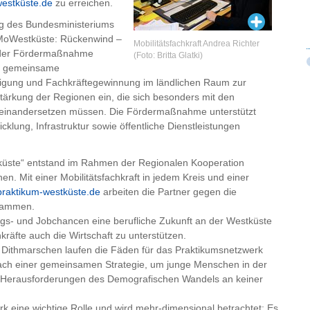
estküste.de
zu erreichen.
ung des Bundesministeriums
uMoWestküste: Rückenwind –
Mobilitätsfachkraft Andrea Richter
s der Fördermaßnahme
(Foto: Britta Glatki)
te gemeinsame
igung und Fachkräftegewinnung im ländlichen Raum zur
Stärkung der Regionen ein, die sich besonders mit den
einandersetzen müssen. Die Fördermaßnahme unterstützt
klung, Infrastruktur sowie öffentliche Dienstleistungen
küste“ entstand im Rahmen der Regionalen Kooperation
. Mit einer Mobilitätsfachkraft in jedem Kreis und einer
raktikum-westküste.de
arbeiten die Partner gegen die
usammen.
ngs- und Jobchancen eine berufliche Zukunft an der Westküste
räfte auch die Wirtschaft zu unterstützen.
 Dithmarschen laufen die Fäden für das Praktikumsnetzwerk
ach einer gemeinsamen Strategie, um junge Menschen in der
ie Herausforderungen des Demografischen Wandels an keiner
rk eine wichtige Rolle und wird mehr-dimensional betrachtet: Es