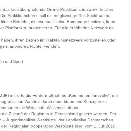
ür das kreisübergreifende Online-Praktikumsnetzwerk. In allen
 Die Praktikumsbörse soll ein möglichst großes Spektrum an
kleine Betriebe, die eventuell keine Homepage besitzen, kann
r Plattform zu präsentieren. Für alle erhöht das Netzwerk die
n haben, ihren Betrieb im Praktikumsnetzwerk vorzustellen oder
h gern an Andrea Richter wenden.
lie und Sport
MBF) initiierte die Fördermaßnahme „Kommunen Innovativ“, um
emografischen Wandels durch neue Ideen und Konzepte zu
Kommunen mit Wirtschaft, Wissenschaft und
ür die Zukunft der Regionen in Deutschland gesetzt werden. Der
 – Jugendmobilität Westküste“ der Landkreise Dithmarschen,
n der Regionalen Kooperation Westküste sind, vom 1. Juli 2016