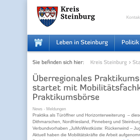
Zur
Zum
Navigation
Inhalt
springen
springen
Kontak
Leben in Steinburg
Politik
Sie befinden sich hier:
Kreis Steinburg
Sta
Überregionales Praktikum
startet mit Mobilitätsfach
Praktikumsbörse
News - Meldungen
Praktika als Türöffner und Horizonterweiterung – diese
Dithmarschen, Nordfriesland, Pinneberg und Steinbur
Verbundvorhaben „JuMoWestküste: Rückenwind – Juge
Aktuell haben die Mobilitätskräfte die Arbeit aufgeno