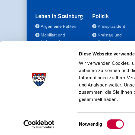
Leben in Steinburg
Politik
Allgemeine Fakten
Kreispräsident
Mobilität und
Kreistag und
Nahverkehr
Ausschüsse
Bauen und Wohnen
Die/Der Beauftragt
Diese Webseite verwende
für Menschen mit
Kultur und Freizeit
Behinderung
Wir verwenden Cookies, um
Familie
anbieten zu können und di
Der
Gesundheit
Informationen zu Ihrer Ve
Kreisseniorenbeirat
und Analysen weiter. Unse
Bildung
Förderstiftung
zusammen, die Sie ihnen b
Fördergesellschaft
gesammelt haben.
Einwilligungsauswahl
Kreisverwaltung Steinburg · Viktoriastraße 16-18 ·
Notwendig