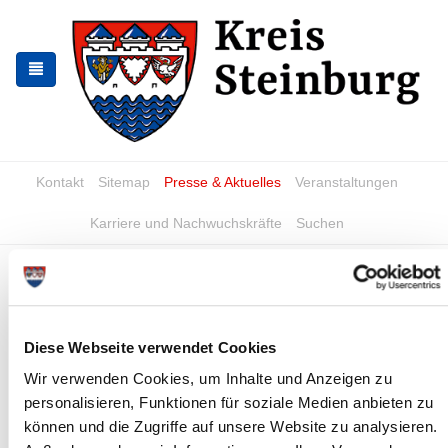
Zur
Zum
Navigation
Inhalt
springen
springen
Kontakt
Sitemap
Presse & Aktuelles
Veranstaltungen
Karriere und Nachwuchskräfte
Suchen
Straßensperrungen
News - Meldungen
Diese Webseite verwendet Cookies
Wir verwenden Cookies, um Inhalte und Anzeigen zu
personalisieren, Funktionen für soziale Medien anbieten zu
können und die Zugriffe auf unsere Website zu analysieren.