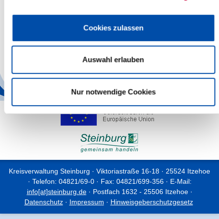
Die Kreisverwaltung bittet um Ihr Verständnis und bemüht sich
selbstverständlich, die unvermeidlichen Einschränkungen für
Cookies zulassen
Autofahrer und Anlieger so gering wie möglich zu halten.
Ortskundigen wird empfohlen, die Strecken weiträumig zu
umfahren.
Auswahl erlauben
Back
Nur notwendige Cookies
Kreisverwaltung Steinburg · Viktoriastraße 16-18 · 25524 Itzehoe
· Telefon: 04821/69-0 · Fax: 04821/699-356 · E-Mail:
info[at]steinburg.de
· Postfach 1632 - 25506 Itzehoe ·
Datenschutz
·
Impressum
·
Hinweisgeberschutzgesetz