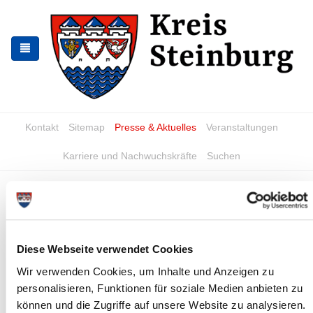
Zur
Zum
Navigation
Inhalt
springen
springen
Kontakt
Sitemap
Presse & Aktuelles
Veranstaltungen
Karriere und Nachwuchskräfte
Suchen
Steinburger KünstlerInnen
gesucht
News - Meldungen
Diese Webseite verwendet Cookies
Wir verwenden Cookies, um Inhalte und Anzeigen zu
personalisieren, Funktionen für soziale Medien anbieten zu
können und die Zugriffe auf unsere Website zu analysieren.