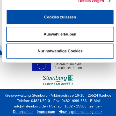
Details zeigen
gemeinsamen Feierstunde enthüllt. Die Entwürfe können im
Rathaus, Reichenstraße 23, Abteilung Sport und Kultur, Zimmer
310 eingereicht werden. Ansprechpartnerin ist Frau Endres, Tel.
Cookies zulassen
04821/603-304.
Ansprechpartner für die Presse: Björn Dethlefs, Tel. 04821 /
Auswahl erlauben
603404
Back
Nur notwendige Cookies
Kreisverwaltung Steinburg · Viktoriastraße 16-18 · 25524 Itzehoe
· Telefon: 04821/69-0 · Fax: 04821/699-356 · E-Mail:
info[at]steinburg.de
· Postfach 1632 - 25506 Itzehoe ·
Datenschutz
·
Impressum
·
Hinweisgeberschutzgesetz