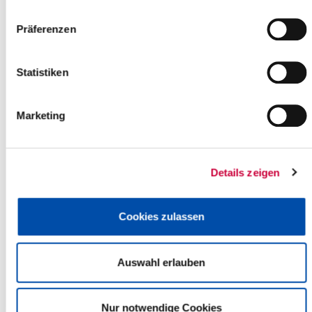
8.
Mitteilungen und Anfragen
Präferenzen
9.
Einwohnerfragestunde
10.
Beschluss über Beratung der nachfolgenden
Statistiken
Tagesordnungspunkte in nichtöffentlicher Sitzung
Nicht öffentlicher Teil
Marketing
(Die nachfolgenden Tagesordnungspunkte werden nach
Maßgabe der Beschlussfassung voraussichtlich nicht öffentlich
beraten)
Details zeigen
11.
Klageverfahren Entgelte im Rettungsdienst
12.
Reform der Notfallversorgung
Cookies zulassen
13.
Verwaltungsgliederung - mögliche Gründung eines Amtes für
Bildung
14.
Dienstaufsichtsbeschwerde
Auswahl erlauben
15.
Bericht über Beteiligungen
16.
Mitteilungen und Anfragen (nichtöffentlich)
Nur notwendige Cookies