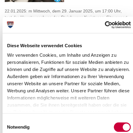
22.01.2025: m Mittwoch, dem 29. Januar 2025, um 17:00 Uhr,
tagt der Hauptausschuss des Steinburger Kreistages. Sitzungsort
ist der Kreistagssaal, Viktoriastr. 16-18 in Itzehoe.
Folgende Themen stehen auf der Tagesordnung:
Öffentlicher Teil:
Diese Webseite verwendet Cookies
1.
Eröffnung der Sitzung, Begrüßung, Festlegungen zur
Wir verwenden Cookies, um Inhalte und Anzeigen zu
Tagesordnung
personalisieren, Funktionen für soziale Medien anbieten zu
2.
Niederschrift über die Sitzung des Hauptausschusses am
können und die Zugriffe auf unsere Website zu analysieren.
04.12.2024
Außerdem geben wir Informationen zu Ihrer Verwendung
3.
Einwohnerfragestunde
unserer Website an unsere Partner für soziale Medien,
Werbung und Analysen weiter. Unsere Partner führen diese
4.
Sitzungen der Fachausschüsse des Kreises Steinburg
Informationen möglicherweise mit weiteren Daten
5.
Mögliche Kooperation im Bereich des
zusammen, die Sie ihnen bereitgestellt haben oder die sie
Rechnungsprüfungsamtes mit der Stadt Itzehoe
im Rahmen Ihrer Nutzung der Dienste gesammelt haben.
6.
Umwidmung im Stellenplan beim Amt für Kreisentwicklung
Einwilligungsauswahl
7.
Bericht über die Haushaltsausführung - Quartalsbericht
Notwendig
4/2024