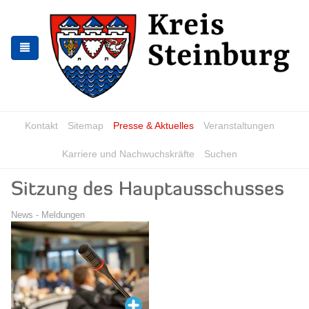
Zur
Zum
Navigation
Inhalt
springen
springen
Kontakt
Sitemap
Presse & Aktuelles
Veranstaltungen
Karriere und Nachwuchskräfte
Suchen
Sitzung des Hauptausschusses
News - Meldungen