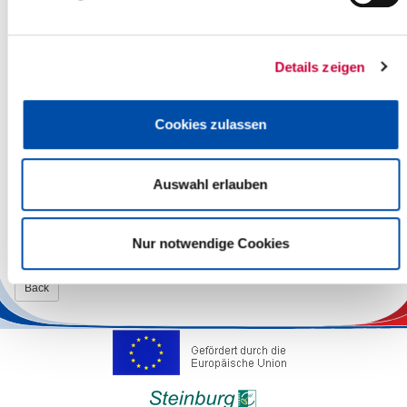
Bericht zum Aufgabenumfang der Ausländerbehörde Kreis
Steinburg, Dieter Pape
Bericht aus der Lenkungsgruppe Übergang Schule Beruf,
Ellen Gahtow (Amtsleiterin Sozialamt und Dezernentin)
Details zeigen
Bildung einer Verwaltungsgemeinschaft zwischen der
KOSOZ AöR und den vier kreisfreien Städten für die
Durchführung von Qualitäts- und
Cookies zulassen
Wirtschaftlichkeitsprüfungen nach dem SGB XII;
Kenntnisnahme des Ausschusses, Ellen Gahtow
Mitteilungen und Anfragen
Auswahl erlauben
Einwohnerfragestunde
Weitere Informationen finden Sie auf der Homepage des Kreises
Nur notwendige Cookies
unter
www.steinburg.de
.
Back