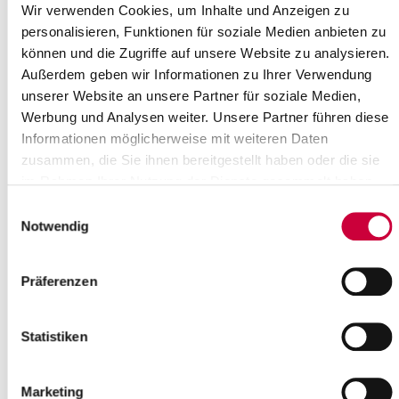
Wir verwenden Cookies, um Inhalte und Anzeigen zu
personalisieren, Funktionen für soziale Medien anbieten zu
können und die Zugriffe auf unsere Website zu analysieren.
Außerdem geben wir Informationen zu Ihrer Verwendung
Ausschusssitzung
unserer Website an unsere Partner für soziale Medien,
Werbung und Analysen weiter. Unsere Partner führen diese
Am Dienstag, dem 18. Oktober 2016, um 17.30 Uhr, findet eine
Informationen möglicherweise mit weiteren Daten
Sitzung des Ausschusses für Soziales, Familie und Gesundheit
zusammen, die Sie ihnen bereitgestellt haben oder die sie
des Steinburger Kreistages statt. Sitzungsort ist das
im Rahmen Ihrer Nutzung der Dienste gesammelt haben.
Muschelzimmer des Kreishauses (Viktoriastr. 16 – 18 in Itzehoe,
Eingang Kreistagssaal).
Einwilligungsauswahl
Notwendig
Tagesordnung:
Eröffnung der Sitzung, Begrüßung, Festlegungen zur
Tagesordnung
Präferenzen
Einwohnerfragestunde
Vorstellung des Projekts "Kümmerer", Olaf Prüß,
AktivRegion Steinburg
Statistiken
Sachstand des Neubaus der Kooperativen
Regionalleitstelle (KRLS),
Dieter Pape (Amtsleiter Kreisordnungsamt)
Marketing