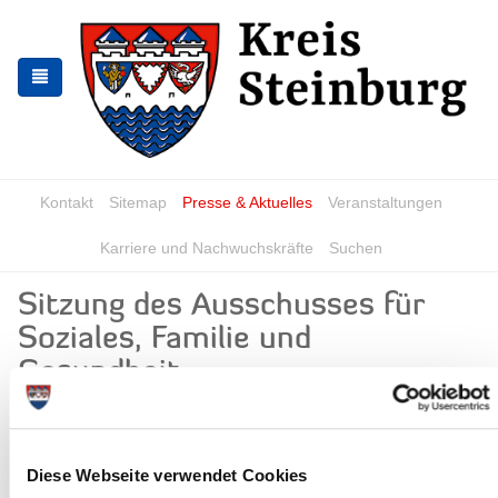
Zur
Zum
Navigation
Inhalt
springen
springen
Kontakt
Sitemap
Presse & Aktuelles
Veranstaltungen
Karriere und Nachwuchskräfte
Suchen
Sitzung des Ausschusses für
Soziales, Familie und
Gesundheit
News - Meldungen
Diese Webseite verwendet Cookies