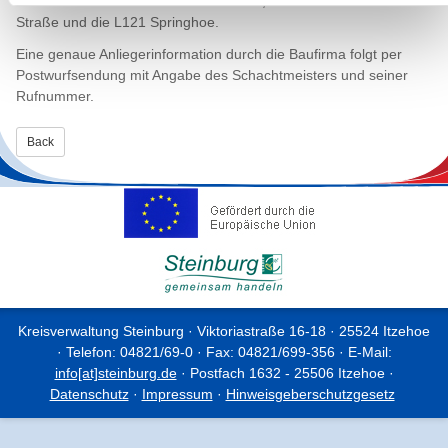
die B206 Johann-Hinrich-Fehrs-Straße, K47 Hermann-Löns-
Straße und die L121 Springhoe.
Eine genaue Anliegerinformation durch die Baufirma folgt per
Postwurfsendung mit Angabe des Schachtmeisters und seiner
Rufnummer.
Back
Kreisverwaltung Steinburg · Viktoriastraße 16-18 · 25524 Itzehoe
· Telefon: 04821/69-0 · Fax: 04821/699-356 · E-Mail:
info[at]steinburg.de
· Postfach 1632 - 25506 Itzehoe ·
Datenschutz
·
Impressum
·
Hinweisgeberschutzgesetz