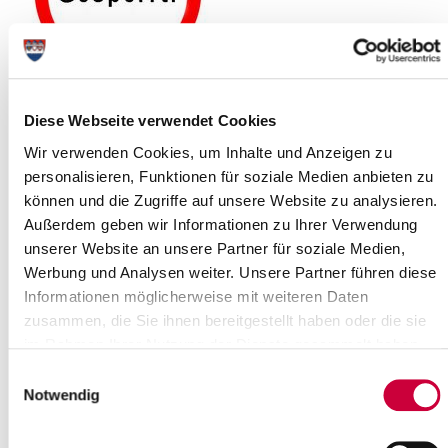
17.11.2023
Diese Webseite verwendet Cookies
In Kürze wird die Asphaltdecke der K32 (
Mühlenbarbek B206
–
Wir verwenden Cookies, um Inhalte und Anzeigen zu
Springhoe L121) erneuert. Die geplante Baulänge liegt bei ca. 4
personalisieren, Funktionen für soziale Medien anbieten zu
km. Die Baumaßnahme gliedert sich in 3 Teilabschnitte:
können und die Zugriffe auf unsere Website zu analysieren.
1. Abschnitt – innerorts (ggf. ohne Bereich Granitpflaster)
Außerdem geben wir Informationen zu Ihrer Verwendung
2. Abschnitt – Ortsgrenze bis Neumühlen
unserer Website an unsere Partner für soziale Medien,
3. Abschnitt – Neumühlen bis L 112 Springhoe
Werbung und Analysen weiter. Unsere Partner führen diese
Es wird in einem „Komplettabschnitt“ gebaut:
Informationen möglicherweise mit weiteren Daten
zusammen, die Sie ihnen bereitgestellt haben oder die sie
Bauzeiten
Für die Realisierung der Maßnahme wird eine reine Bauzeit von
im Rahmen Ihrer Nutzung der Dienste gesammelt haben.
voraussichtlich ca. 4 Wochen veranschlagt.
Einwilligungsauswahl
Der
Beginn der Maßnahme ist der 20. November 2023
.
Notwendig
Witterungsbedingt muss leider eine Winterpause eingelegt
werden, so dass die Maßnahme erst
Frühjahr 2024
fertiggestellt
werden kann. Während der Winterpause ist die K32 normal