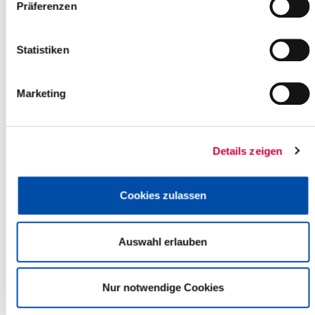
Präferenzen
befahrbar.
Die grundhafte Asphaltsanierung umfasst
Statistiken
Aufnehmen und Zwischenlagern der Leitpfosten
Fräsen der Bankettbereiche
Asphalt fräsen und entsorgen
Marketing
Einbau der Asphalttragschicht
Schottertragschicht profilieren
Einbau der Asphaltdeckschicht
Angleichung der Bankettbereiche
Details zeigen
Wiedereinbau der Leitpfosten
Fahrbahnmarkierungen
Cookies zulassen
Verkehrssicherung
Der Ausbau erfolgt ab Frühjahr 2024 unter Vollsperrung des
gesamten Baufeldes K32. Für die Vorarbeiten und kleinere
Auswahl erlauben
Arbeitsschritte an Leitpfosten und Bankette ab November 2023 ist
keine Vollsperrung nötig.
Der Straßenverkehr wird für die Zeit der Vollsperrng auf
Nur notwendige Cookies
geeignete Bundes-, Landes- und Kreisstraßen umgeleitet: Über