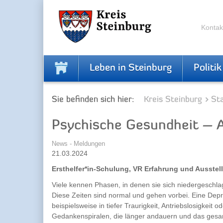
Zur
Zum
Navigation
Inhalt
springen
springen
Kontak
Leben in Steinburg
Politik
Sie befinden sich hier:
Kreis Steinburg
Sta
Psychische Gesundheit – 
News - Meldungen
21.03.2024
Ersthelfer*in-Schulung, VR Erfahrung und Ausste
Viele kennen Phasen, in denen sie sich niedergeschlag
Diese Zeiten sind normal und gehen vorbei. Eine Dep
beispielsweise in tiefer Traurigkeit, Antriebslosigkeit o
Gedankenspiralen, die länger andauern und das gesa