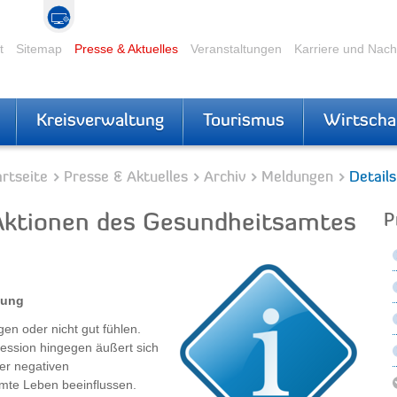
t
Sitemap
Presse & Aktuelles
Veranstaltungen
Karriere und Nac
Kreisverwaltung
Tourismus
Wirtscha
rtseite
Presse & Aktuelles
Archiv
Meldungen
Details
Aktionen des Gesundheitsamtes
P
llung
en oder nicht gut fühlen.
ression hingegen äußert sich
der negativen
mte Leben beeinflussen.