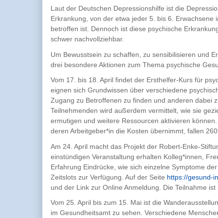
Laut der Deutschen Depressionshilfe ist die Depression
Erkrankung, von der etwa jeder 5. bis 6. Erwachsene
betroffen ist. Dennoch ist diese psychische Erkrankung
schwer nachvollziehbar.
Um Bewusstsein zu schaffen, zu sensibilisieren und Er
drei besondere Aktionen zum Thema psychische Gesu
Vom 17. bis 18. April findet der Ersthelfer-Kurs für 
eignen sich Grundwissen über verschiedene psychisch
Zugang zu Betroffenen zu finden und anderen dabei zu
Teilnehmenden wird außerdem vermittelt, wie sie geziel
ermutigen und weitere Ressourcen aktivieren können. 
deren Arbeitgeber*in die Kosten übernimmt, fallen 2
Am 24. April macht das Projekt der Robert-Enke-Stiftu
einstündigen Veranstaltung erhalten Kolleg*innen, Fre
Erfahrung Eindrücke, wie sich einzelne Symptome der
Zeitslots zur Verfügung. Auf der Seite
https://gesund-i
und der Link zur Online Anmeldung. Die Teilnahme ist k
Vom 25. April bis zum 15. Mai ist die Wanderausstell
im Gesundheitsamt zu sehen. Verschiedene Menschen 