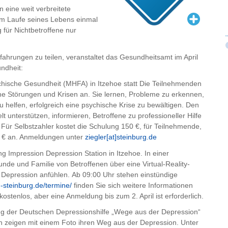
 eine weit verbreitete
 im Laufe seines Lebens einmal
 für Nichtbetroffene nur
fahrungen zu teilen, veranstaltet das Gesundheitsamt im April
ndheit:
psychische Gesundheit (MHFA) in Itzehoe statt Die Teilnehmenden
e Störungen und Krisen an. Sie lernen, Probleme zu erkennen,
 helfen, erfolgreich eine psychische Krise zu bewältigen. Den
t unterstützen, informieren, Betroffene zu professioneller Hilfe
Für Selbstzahler kostet die Schulung 150 €, für Teilnehmende,
60 € an. Anmeldungen unter
ziegler[at]steinburg.de
ng Impression Depression Station in Itzehoe. In einer
unde und Familie von Betroffenen über eine Virtual-Reality-
 Depression anfühlen. Ab 09:00 Uhr stehen einstündige
n-steinburg.de/termine/
finden Sie sich weitere Informationen
ostenlos, aber eine Anmeldung bis zum 2. April ist erforderlich.
ung der Deutschen Depressionshilfe „Wege aus der Depression“
zeigen mit einem Foto ihren Weg aus der Depression. Unter