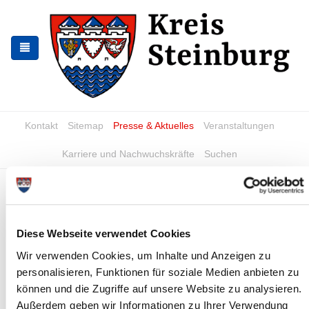
Zur
Zum
Navigation
Inhalt
springen
springen
Kontakt
Sitemap
Presse & Aktuelles
Veranstaltungen
Karriere und Nachwuchskräfte
Suchen
Plattdeutscher Nachmittag im
Kreismuseum
Diese Webseite verwendet Cookies
News - Meldungen
Wir verwenden Cookies, um Inhalte und Anzeigen zu
personalisieren, Funktionen für soziale Medien anbieten zu
können und die Zugriffe auf unsere Website zu analysieren.
Außerdem geben wir Informationen zu Ihrer Verwendung