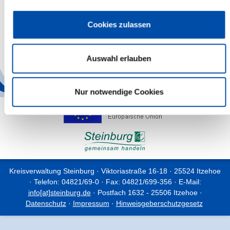
Die Anmeldung ist erforderlich unter
Tel. Nr. 04821 – 64068
Cookies zulassen
Eintritt 10,00 Euro pro Person inkl. Kaffee und Kuchen
Die Karten sind ab sofort an der Museumskasse erhältlich.
www.Kreismuseum-Prinzesshof.de
Auswahl erlauben
Back
Nur notwendige Cookies
Kreisverwaltung Steinburg · Viktoriastraße 16-18 · 25524 Itzehoe
· Telefon: 04821/69-0 · Fax: 04821/699-356 · E-Mail:
info[at]steinburg.de
· Postfach 1632 - 25506 Itzehoe ·
Datenschutz
·
Impressum
·
Hinweisgeberschutzgesetz