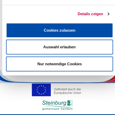
Papiertonne:
Firma Bischof fährt heute ausschließlich die Itzehoer-
Details zeigen
Nachholtouren von Donnerstag und Freitag. In dem Bereich
werden sechs Fahrzeuge eingesetzt.
An alle Betroffenen geht eine Entschuldigung, die Bitte um
Cookies zulassen
Verständnis und um noch ein bisschen Geduld. Es klappt mit der
Umstellung nicht so reibungslos, wie es sich alle Beteiligten
gewünscht hätten. So etwas passiert leider - aber hoffentlich nicht
Auswahl erlauben
wieder. Die Firma Bischof arbeitet intensiv daran, alle Abfuhr-
Probleme kurzfristig in den Griff zu bekommen und setzt u. a.
zusätzliche Fahrzeuge ein.
Nur notwendige Cookies
Back