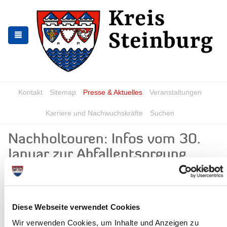
Zur
Zum
Navigation
Inhalt
springen
springen
Kontakt
Sitemap
Presse & Aktuelles
Veranstaltungen
Karriere und Nachwuchskräfte
Suchen
Nachholtouren: Infos vom 30.
Januar zur Abfallentsorgung
News - Meldungen
Diese Webseite verwendet Cookies
Wir verwenden Cookies, um Inhalte und Anzeigen zu