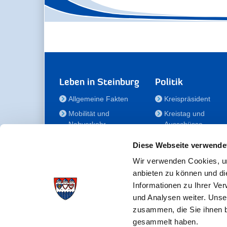
Leben in Steinburg
Politik
Allgemeine Fakten
Kreispräsident
Mobilität und
Kreistag und
Nahverkehr
Ausschüsse
Bauen und Wohnen
Die/Der Beauftragt
Diese Webseite verwende
für Menschen mit
Kultur und Freizeit
Behinderung
Wir verwenden Cookies, um
Familie
anbieten zu können und di
Der
Gesundheit
Informationen zu Ihrer Ve
Kreisseniorenbeirat
und Analysen weiter. Unse
Bildung
Förderstiftung
zusammen, die Sie ihnen b
Fördergesellschaft
gesammelt haben.