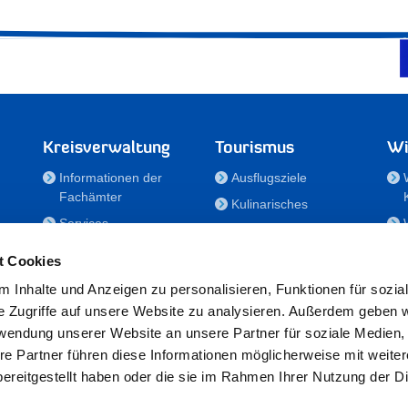
Kreisverwaltung
Tourismus
Wi
Informationen der
Ausflugsziele
Fachämter
Kulinarisches
Services
Aktivitäten in Holstein
e
Karriere und
Unterkünfte
t Cookies
Nachwuchskräfte
Veranstaltungen
 Inhalte und Anzeigen zu personalisieren, Funktionen für sozia
Notdienste
e Zugriffe auf unsere Website zu analysieren. Außerdem geben w
Bekanntmachungen
rwendung unserer Website an unsere Partner für soziale Medien
Formulare/Downloads
re Partner führen diese Informationen möglicherweise mit weite
RSS-Feeds
ereitgestellt haben oder die sie im Rahmen Ihrer Nutzung der D
/Sportförderung