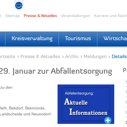
t
Sitemap
Presse & Aktuelles
Veranstaltungen
Karriere und Nac
Kreisverwaltung
Tourismus
Wirtscha
rtseite
Presse & Aktuelles
Archiv
Meldungen
Details
9. Januar zur Abfallentsorgung
P
 zu den
fleth, Bekdorf, Bekmünde,
, Landscheide und Neuendorf-