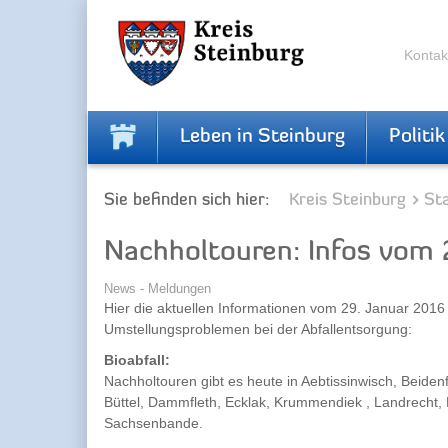
Zur
Zum
Navigation
Inhalt
springen
springen
Kontak
Leben in Steinburg
Politik
Sie befinden sich hier:
Kreis Steinburg
Sta
Nachholtouren: Infos vom 2
News - Meldungen
Hier die aktuellen Informationen vom 29. Januar 2016
Umstellungsproblemen bei der Abfallentsorgung:
Bioabfall:
Nachholtouren gibt es heute in Aebtissinwisch, Beiden
Büttel, Dammfleth, Ecklak, Krummendiek , Landrecht
Sachsenbande.