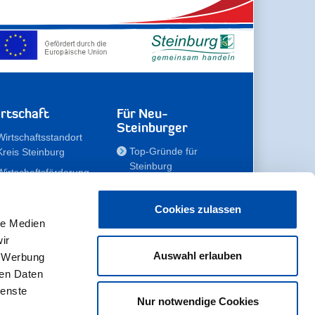
rtschaft
Für Neu-
Steinburger
Wirtschaftsstandort
Top-Gründe für
Kreis Steinburg
Steinburg
Wirtschaftsförderung
Familien
Kompetenzteam
Meine Immobilie
Unternehmen
Cookies zulassen
le Medien
Erholen
Zahlen, Daten,
ir
Fakten
Unsere Rekorde
Auswahl erlauben
, Werbung
Gewerbeflächen
Zukunftskampagne
ren Daten
ienste
Nur notwendige Cookies