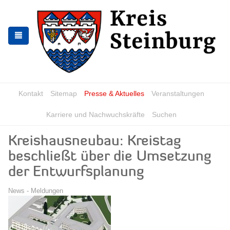
Zur
Zum
Navigation
Inhalt
springen
springen
Kontakt
Sitemap
Presse & Aktuelles
Veranstaltungen
Karriere und Nachwuchskräfte
Suchen
Kreishausneubau: Kreistag
beschließt über die Umsetzung
der Entwurfsplanung
News - Meldungen