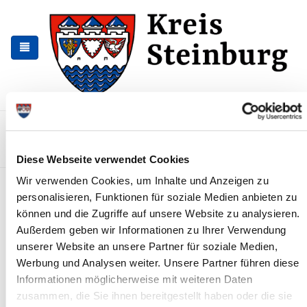
Zur
Zum
Navigation
Inhalt
springen
springen
Kontakt
Sitemap
Presse & Aktuelles
Veranstaltungen
Karriere und Nachwuchskräfte
Suchen
Diese Webseite verwendet Cookies
Wir verwenden Cookies, um Inhalte und Anzeigen zu
Klappbrücke Heiligenstedten
personalisieren, Funktionen für soziale Medien anbieten zu
gesperrt
können und die Zugriffe auf unsere Website zu analysieren.
Außerdem geben wir Informationen zu Ihrer Verwendung
News - Meldungen
unserer Website an unsere Partner für soziale Medien,
Werbung und Analysen weiter. Unsere Partner führen diese
Informationen möglicherweise mit weiteren Daten
zusammen, die Sie ihnen bereitgestellt haben oder die sie