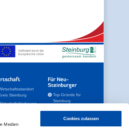
rtschaft
Für Neu-
Steinburger
Wirtschaftsstandort
Top-Gründe für
Kreis Steinburg
Steinburg
Wirtschaftsförderung
Familien
Kompetenzteam
Meine Immobilie
Unternehmen
Cookies zulassen
le Medien
Erholen
Zahlen, Daten,