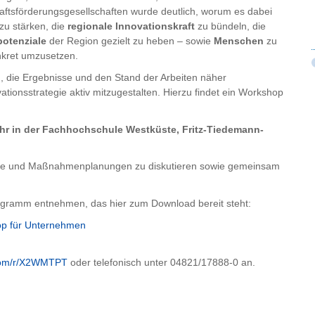
aftsförderungsgesellschaften wurde deutlich, worum es dabei
zu stärken, die
regionale Innovationskraft
zu bündeln, die
potenziale
der Region gezielt zu heben – sowie
Menschen
zu
nkret umzusetzen.
, die Ergebnisse und den Stand der Arbeiten näher
tionsstrategie aktiv mitzugestalten. Hierzu findet ein Workshop
Uhr in der Fachhochschule Westküste, Fritz-Tiedemann-
chläge und Maßnahmenplanungen zu diskutieren sowie gemeinsam
ogramm entnehmen, das hier zum Download bereit steht:
hop für Unternehmen
.com/r/X2WMTPT
oder telefonisch unter 04821/17888-0 an.