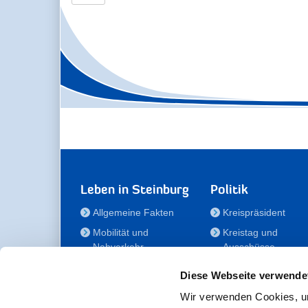
Leben in Steinburg
Politik
Allgemeine Fakten
Kreispräsident
Mobilität und
Kreistag und
Nahverkehr
Ausschüsse
Bauen und Wohnen
Die/Der Beauftragt
Diese Webseite verwende
für Menschen mit
Kultur und Freizeit
Behinderung
Wir verwenden Cookies, um
Familie