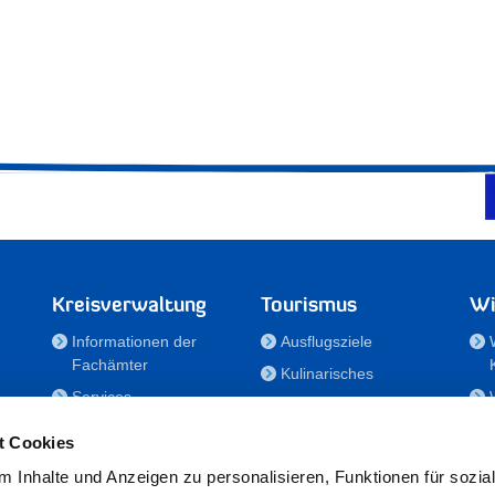
Kreisverwaltung
Tourismus
Wi
Informationen der
Ausflugsziele
Fachämter
Kulinarisches
Services
Aktivitäten in Holstein
e
Karriere und
Unterkünfte
t Cookies
Nachwuchskräfte
Veranstaltungen
 Inhalte und Anzeigen zu personalisieren, Funktionen für sozia
Notdienste