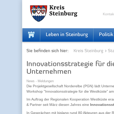
Zur
Zum
Navigation
Inhalt
springen
springen
Kontak
Leben in Steinburg
Politik
Sie befinden sich hier:
Kreis Steinburg
Sta
Innovationsstrategie für d
Unternehmen
News - Meldungen
Die Projektgesellschaft Norderelbe (PGN) lädt Unter
Workshop "Innovationsstrategie für die Westküste" am
Im Auftrag der Regionalen Kooperation Westküste erar
& Partner seit März diesen Jahres eine
Innovationsst
In Gesprächen mit bislang rund 80 Akteuren aus der