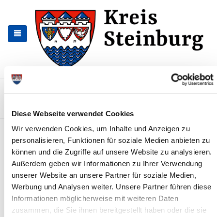
Zur
Zum
Navigation
Inhalt
springen
springen
Kontakt
Sitemap
Presse & Aktuelles
Veranstaltungen
Karriere und Nachwuchskräfte
Suchen
Diese Webseite verwendet Cookies
Wir verwenden Cookies, um Inhalte und Anzeigen zu
Hauptausschuss tagt
personalisieren, Funktionen für soziale Medien anbieten zu
News - Meldungen
können und die Zugriffe auf unsere Website zu analysieren.
Außerdem geben wir Informationen zu Ihrer Verwendung
unserer Website an unsere Partner für soziale Medien,
Werbung und Analysen weiter. Unsere Partner führen diese
Informationen möglicherweise mit weiteren Daten
zusammen, die Sie ihnen bereitgestellt haben oder die sie