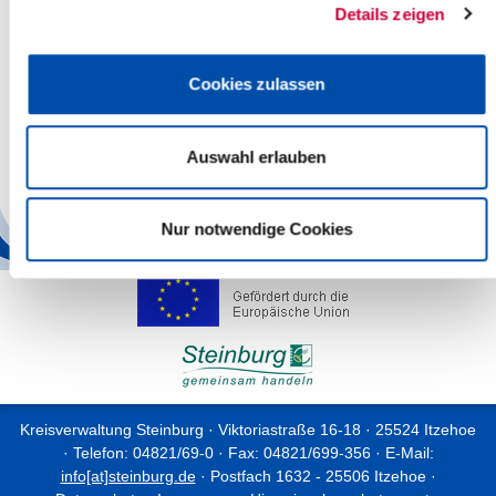
Details zeigen
Noch sind Plätze frei. Interessierte können sich über die
Koordinierungsstelle Integration des Kreis Steinburg per E-Mail
unter
integration[at]steinburg.de
oder telefonisch unter der
Cookies zulassen
Nummer 04821 69 538 anmelden.
Gefördert wird das Seminar vom Bundesamt für Migration und
Flüchtlinge, der Diakonie Schleswig-Holstein und dem ev.-luth.
Auswahl erlauben
Kirchenkreis Rantzau-Münsterdorf.
Back
Nur notwendige Cookies
Kreisverwaltung Steinburg · Viktoriastraße 16-18 · 25524 Itzehoe
· Telefon: 04821/69-0 · Fax: 04821/699-356 · E-Mail:
info[at]steinburg.de
· Postfach 1632 - 25506 Itzehoe ·