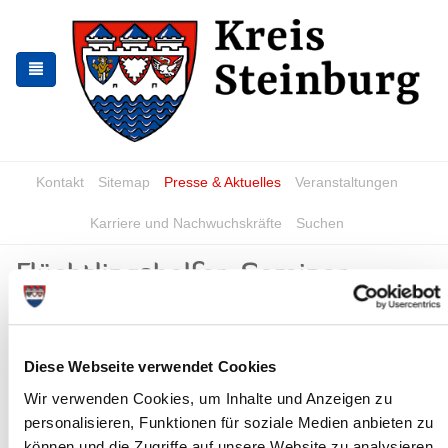
Zur
Zum
Navigation
Inhalt
springen
springen
Kontakt
Sitemap
Presse & Aktuelles
Veranstaltungen
Karriere und Nachwuchskräfte
Suchen
Flüchtlingshelfer-Seminar
„Achtsamkeit und
Selbstfürsorge“
Diese Webseite verwendet Cookies
News - Meldungen
Wir verwenden Cookies, um Inhalte und Anzeigen zu
personalisieren, Funktionen für soziale Medien anbieten zu
können und die Zugriffe auf unsere Website zu analysieren.