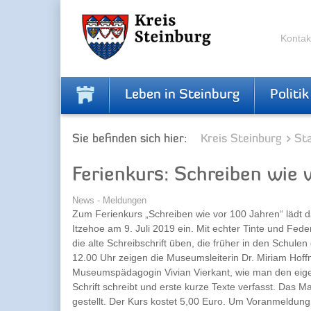
Zur
Zum
Navigation
Inhalt
springen
springen
Kontak
Leben in Steinburg
Politik
Sie befinden sich hier:
Kreis Steinburg
Sta
Ferienkurs: Schreiben wie 
News - Meldungen
Zum Ferienkurs „Schreiben wie vor 100 Jahren“ lädt 
Itzehoe am 9. Juli 2019 ein. Mit echter Tinte und Fed
die alte Schreibschrift üben, die früher in den Schulen
12.00 Uhr zeigen die Museumsleiterin Dr. Miriam Hof
Museumspädagogin Vivian Vierkant, wie man den eig
Schrift schreibt und erste kurze Texte verfasst. Das Ma
gestellt. Der Kurs kostet 5,00 Euro. Um Voranmeldung