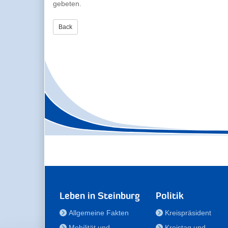
gebeten.
Back
Leben in Steinburg
Politik
Allgemeine Fakten
Kreispräsident
Mobilität und
Kreistag und