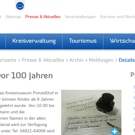
t
Sitemap
Presse & Aktuelles
Veranstaltungen
Karriere und Nac
Kreisverwaltung
Tourismus
Wirtscha
rtseite
Presse & Aktuelles
Archiv
Meldungen
Details
vor 100 Jahren
P
das Kreismuseum Prinzeßhof in
er können Kinder ab 8 Jahren
 gelehrt wurde. Von 10.00 bis
fmann und die
enen Namen in der alten
terial wird zur Verfügung
 unter Tel. 04821-64068 wird