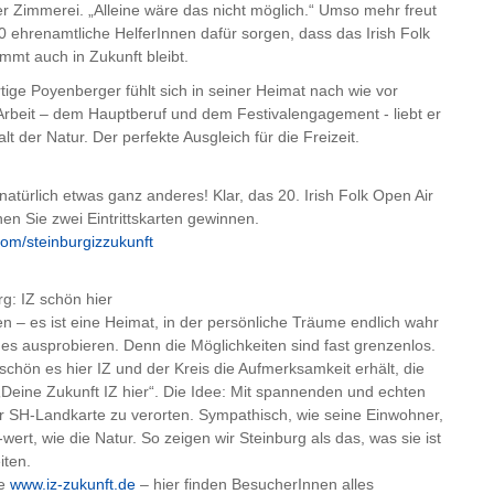
er Zimmerei. „Alleine wäre das nicht möglich.“ Umso mehr freut
0 ehrenamtliche HelferInnen dafür sorgen, dass das Irish Folk
immt auch in Zukunft bleibt.
ige Poyenberger fühlt sich in seiner Heimat nach wie vor
 Arbeit – dem Hauptberuf und dem Festivalengagement - liebt er
t der Natur. Der perfekte Ausgleich für die Freizeit.
natürlich etwas ganz anderes! Klar, das 20. Irish Folk Open Air
en Sie zwei Eintrittskarten gewinnen.
com/steinburgizzukunft
g: IZ schön hier
en – es ist eine Heimat, in der persönliche Träume endlich wahr
s ausprobieren. Denn die Möglichkeiten sind fast grenzenlos.
hön es hier IZ und der Kreis die Aufmerksamkeit erhält, die
Deine Zukunft IZ hier“. Die Idee: Mit spannenden und echten
er SH-Landkarte zu verorten. Sympathisch, wie seine Einwohner,
-wert, wie die Natur. So zeigen wir Steinburg als das, was sie ist
iten.
te
www.iz-zukunft.de
– hier finden BesucherInnen alles