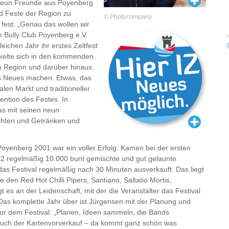
 neun Freunde aus Poyenberg
d Feste der Region zu
© Photocompany
fest: „Genau das wollen wir
 Bully Club Poyenberg e.V.
eichen Jahr ihr erstes Zeltfest
ckelte sich in den kommenden
n Region und darüber hinaus.
as Neues machen. Etwas, das
alen Markt und traditioneller
tention des Festes. In
das mit seinen neun
ichten und Getränken und
Poyenberg 2001 war ein voller Erfolg. Kamen bei der ersten
12 regelmäßig 10.000 bunt gemischte und gut gelaunte
s Festival regelmäßig nach 30 Minuten ausverkauft. Das liegt
den Red Hot Chilli Pipers, Santiano, Saltatio Mortis,
gt es an der Leidenschaft, mit der die Veranstalter das Festival
Das komplette Jahr über ist Jürgensen mit der Planung und
vor dem Festival. „Planen, Ideen sammeln, die Bands
 auch der Kartenvorverkauf – da kommt ganz schön was