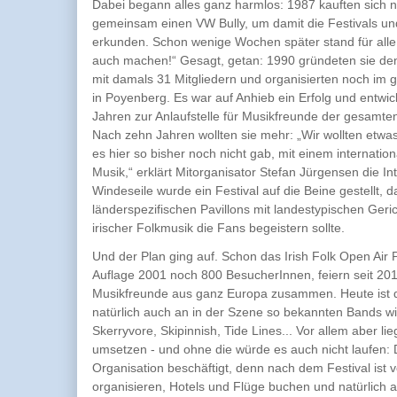
Dabei begann alles ganz harmlos: 1987 kauften sich
gemeinsam einen VW Bully, um damit die Festivals un
erkunden. Schon wenige Wochen später stand für alle 
auch machen!“ Gesagt, getan: 1990 gründeten sie den
mit damals 31 Mitgliedern und organisierten noch im gl
in Poyenberg. Es war auf Anhieb ein Erfolg und entwi
Jahren zur Anlaufstelle für Musikfreunde der gesamte
Nach zehn Jahren wollten sie mehr: „Wir wollten etw
es hier so bisher noch nicht gab, mit einem internation
Musik,“ erklärt Mitorganisator Stefan Jürgensen die In
Windeseile wurde ein Festival auf die Beine gestellt, 
länderspezifischen Pavillons mit landestypischen Ger
irischer Folkmusik die Fans begeistern sollte.
Und der Plan ging auf. Schon das Irish Folk Open Air 
Auflage 2001 noch 800 BesucherInnen, feiern seit 20
Musikfreunde aus ganz Europa zusammen. Heute ist da
natürlich auch an in der Szene so bekannten Bands wie 
Skerryvore, Skipinnish, Tide Lines... Vor allem aber lie
umsetzen - und ohne die würde es auch nicht laufen: 
Organisation beschäftigt, denn nach dem Festival ist 
organisieren, Hotels und Flüge buchen und natürlich