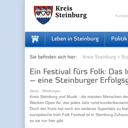
Zur
Zum
Navigation
Inhalt
springen
springen
Kontak
Leben in Steinburg
Politik
Sie befinden sich hier:
Kreis Steinburg
Sta
Ein Festival fürs Folk: Das 
– eine Steinburger Erfolgs
News - Meldungen
Kreis Steinburg und Musik - die meisten Menschen de
Wacken Open Air, das jedes Jahr rund hunderttausend 
Doch der Kreis hat noch ein weiteres Superlativ zu bi
europäische Irish Folk Festival ist in Steinburg Zuhaus
es sie nur hier gibt.