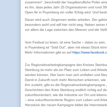
zusammen“, beschreibt der hauptberufliche Polier ein
es ihn, dass jedes Jahr 25 Organisatoren und rund 35
Open Air in Poyenberg ein voller Erfolg wird. Und best
Daran wird auch Jürgensen weiter arbeiten. Der gebürt
besonders wohl und will hier nicht weg. Neben seiner
vor allem die Lage zwischen den Meeren und die Vielfal
Vom Festival zu lesen, ist eine Sache – dabei zu sein, 
in Poyenberg ist "Sold Out", aber mit etwas Glück könn
Mehr Informationen gibt es auf
https://www.facebook.
Zur Regionalmarketingkampagne des Kreises Steinbur
Steinburg ist mehr als ein Platz zum Leben und Arbeit
werden können. Hier kann man sich entfalten und Neue
Damit in Zukunft noch mehr Menschen erkennen, wie sc
ihm zusteht, gibt es die Regionalmarketingkampagne „
Geschichten den Kreis Steinburg endlich richtig auf d
zukunftsorientiert, wie die Industrie vor Ort und lebens
– eine zukunftsorientierte Region zum Leben und Arbe
Herzstück der neuen Kampagne bildet die Internetsei