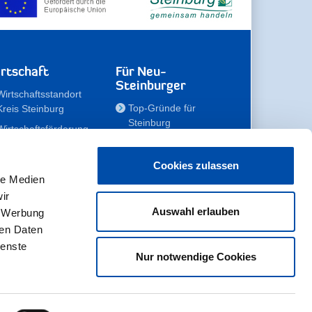
rtschaft
Für Neu-
Steinburger
Wirtschaftsstandort
Top-Gründe für
Kreis Steinburg
Steinburg
Wirtschaftsförderung
Familien
Kompetenzteam
Meine Immobilie
Unternehmen
Cookies zulassen
le Medien
Erholen
Zahlen, Daten,
ir
Fakten
Unsere Rekorde
Auswahl erlauben
, Werbung
Gewerbeflächen
Zukunftskampagne
ren Daten
ienste
Nur notwendige Cookies