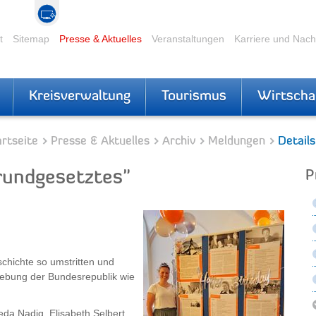
t
Sitemap
Presse & Aktuelles
Veranstaltungen
Karriere und Nac
Kreisverwaltung
Tourismus
Wirtscha
rtseite
Presse & Aktuelles
Archiv
Meldungen
Details
rundgesetztes"
P
chichte so umstritten und
gebung der Bundesrepublik wie
eda Nadig, Elisabeth Selbert,