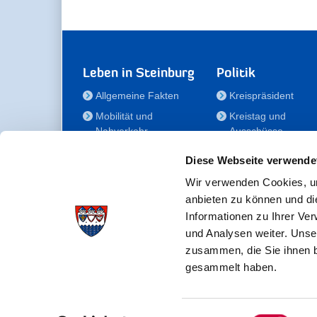
Leben in Steinburg
Politik
Allgemeine Fakten
Kreispräsident
Mobilität und
Kreistag und
Nahverkehr
Ausschüsse
Bauen und Wohnen
Die/Der Beauftragt
Diese Webseite verwende
für Menschen mit
Kultur und Freizeit
Behinderung
Wir verwenden Cookies, um
Familie
anbieten zu können und di
Der
Gesundheit
Informationen zu Ihrer Ve
Kreisseniorenbeirat
und Analysen weiter. Unse
Bildung
Förderstiftung
zusammen, die Sie ihnen b
Fördergesellschaft
gesammelt haben.
Einwilligungsauswahl