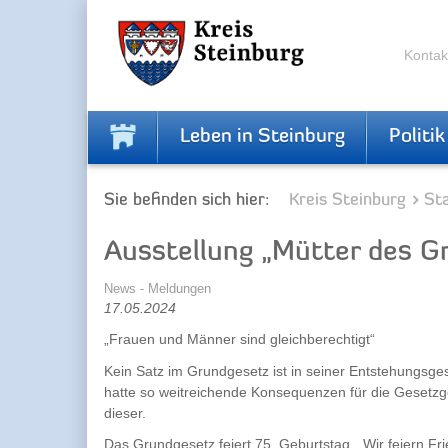
Zur
Zum
Navigation
Inhalt
springen
springen
Kontak
Leben in Steinburg
Politik
Sie befinden sich hier:
Kreis Steinburg
Sta
Ausstellung „Mütter des G
News - Meldungen
17.05.2024
„Frauen und Männer sind gleichberechtigt“
Kein Satz im Grundgesetz ist in seiner Entstehungsges
hatte so weitreichende Konsequenzen für die Gesetz
dieser.
Das Grundgesetz feiert 75. Geburtstag. „Wir feiern Fri