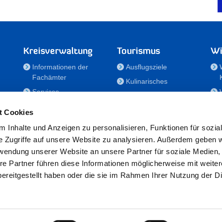
Kreisverwaltung
Tourismus
Wi
Informationen der
Ausflugsziele
Fachämter
Kulinarisches
Services
Aktivitäten in Holstein
e
Karriere und
Unterkünfte
t Cookies
Nachwuchskräfte
Veranstaltungen
 Inhalte und Anzeigen zu personalisieren, Funktionen für sozia
Notdienste
e Zugriffe auf unsere Website zu analysieren. Außerdem geben w
Bekanntmachungen
rwendung unserer Website an unsere Partner für soziale Medien
Formulare/Downloads
re Partner führen diese Informationen möglicherweise mit weite
RSS-Feeds
ereitgestellt haben oder die sie im Rahmen Ihrer Nutzung der D
/Sportförderung