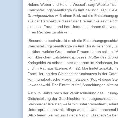
Helene Weber und Helene Wessel“, sagt Wiebke Tisch
Gleichstellungsbeauftragte im Amt Kellinghusen. Die 
Grundgesetztes
wirft einen Blick auf die Entstehungs
aus der Perspektive dieser vier Frauen. Sie zeigt eind
die diese Frauen und ihre Unterstützerinnen überwin
Ihren Rechten zu stärken.
„Besonders beeindruckt mich die Entstehungsgeschicht
Gleichstellungsbeauftragte im Amt Horst-Herzhorn „Es 
darüber, welche Grundrechte Frauen haben sollten.“ Au
konfliktreichen Entstehungsprozess.
Mütter des Grund
Kreisgebiet zu sehen, unter anderem im Kreishaus, i
und im Rathaus Itzehoe. Am 22. Mai findet zusätzlich 
Formulierung des Gleichheitsgrundsatzes in der Cafete
kommunalpolitische Frauennetzwerk (KopF) diese Stern
Lewandowski. Der Eintritt ist frei, Anmeldungen bitte
Auch 75. Jahre nach der Verabschiedung des Grundges
Gleichstellung der Geschlechter nicht abgeschlossen.
Steinburger Kreistag weiterhin unterpräsentiert“, erläu
Unterrepräsentanz allerdings wächst. Und manchmal 
„Also feiern Sie mit uns Frieda Nadig, Elisabeth Selb