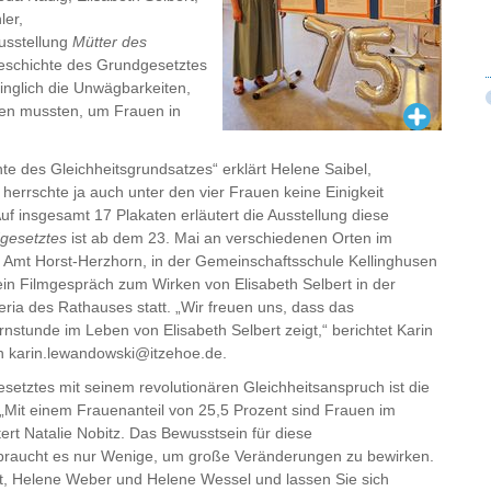
ler,
Ausstellung
Mütter des
geschichte des Grundgesetztes
ringlich die Unwägbarkeiten,
den mussten, um Frauen in
e des Gleichheitsgrundsatzes“ erklärt Helene Saibel,
herrschte ja auch unter den vier Frauen keine Einigkeit
f insgesamt 17 Plakaten erläutert die Ausstellung diese
gesetztes
ist ab dem 23. Mai an verschiedenen Orten im
m Amt Horst-Herzhorn, in der Gemeinschaftsschule Kellinghusen
ein Filmgespräch zum Wirken von Elisabeth Selbert in der
ria des Rathauses statt. „Wir freuen uns, dass das
stunde im Leben von Elisabeth Selbert zeigt,“ berichtet Karin
 an karin.lewandowski@itzehoe.de.
etztes mit seinem revolutionären Gleichheitsanspruch ist die
 „Mit einem Frauenanteil von 25,5 Prozent sind Frauen im
tert Natalie Nobitz. Das Bewusstsein für diese
braucht es nur Wenige, um große Veränderungen zu bewirken.
ert, Helene Weber und Helene Wessel und lassen Sie sich