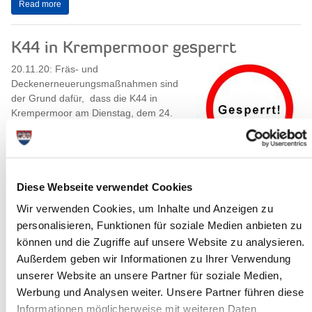
Read more
K44 in Krempermoor gesperrt
20.11.20: Fräs- und
Deckenerneuerungsmaßnahmen sind
der Grund dafür, dass die K44 in
Krempermoor am Dienstag, dem 24.
November 2020, voll gesperrt...
Read more
Diese Webseite verwendet Cookies
Ausschuss für Soziales, Familie,
Wir verwenden Cookies, um Inhalte und Anzeigen zu
Gesundheit, Gleichstellung und
personalisieren, Funktionen für soziale Medien anbieten zu
Inklusion tagt
können und die Zugriffe auf unsere Website zu analysieren.
19.11.20: Der Ausschuss für Soziales,
Außerdem geben wir Informationen zu Ihrer Verwendung
Familie, Gesundheit, Gleichstellung
unserer Website an unsere Partner für soziale Medien,
und Inklusion des Steinburger
Werbung und Analysen weiter. Unsere Partner führen diese
Kreistages (AfSFGGI) tagt am
Informationen möglicherweise mit weiteren Daten