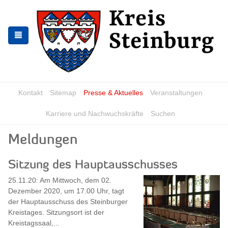
Zur
Zum
Navigation
Inhalt
springen
springen
Kontakt
Sitemap
Presse & Aktuelles
Veranstaltungen
Karriere und Nachwuchskräfte
Suchen
Meldungen
Sitzung des Hauptausschusses
25.11.20: Am Mittwoch, dem 02.
Dezember 2020, um 17.00 Uhr, tagt
der Hauptausschuss des Steinburger
Kreistages. Sitzungsort ist der
Kreistagssaal,...