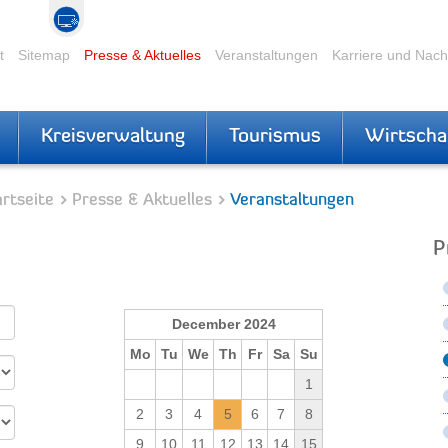
t
Sitemap
Presse & Aktuelles
Veranstaltungen
Karriere und Nac
Kreisverwaltung
Tourismus
Wirtscha
rtseite
Presse & Aktuelles
Veranstaltungen
P
December 2024
Mo
Tu
We
Th
Fr
Sa
Su
1
2
3
4
5
6
7
8
9
10
11
12
13
14
15