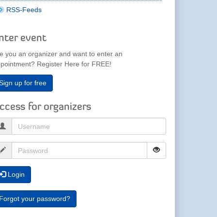
RSS-Feeds
nter event
e you an organizer and want to enter an
pointment? Register Here for FREE!
Sign up for free
ccess for organizers
Login
Forgot your password?