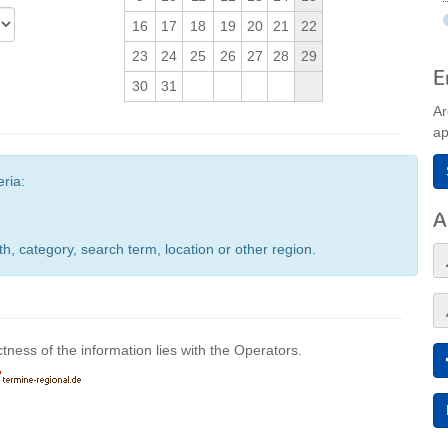
16
17
18
19
20
21
22
23
24
25
26
27
28
29
E
30
31
Ar
ap
eria:
A
h, category, search term, location or other region.
ctness of the information lies with the Operators.