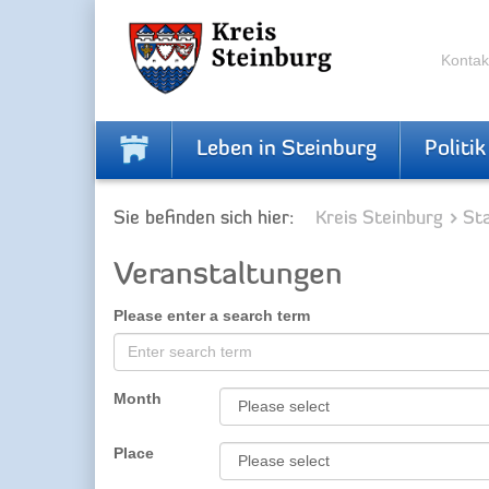
Skip
Skip
to
to
the
the
Kontak
navigation
content
Leben in Steinburg
Politik
Sie befinden sich hier:
Kreis Steinburg
Sta
Veranstaltungen
Please enter a search term
Month
Place