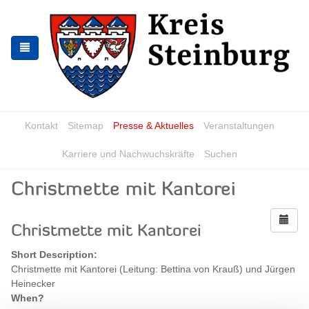
Skip
Skip
to
to
the
the
navigation
content
Kontakt
Sitemap
Presse & Aktuelles
Veranstaltungen
Karriere und Nachwuchskräfte
Suchen
Christmette mit Kantorei
Christmette mit Kantorei
Short Description:
Christmette mit Kantorei (Leitung: Bettina von Krauß) und Jürgen
Heinecker
When?