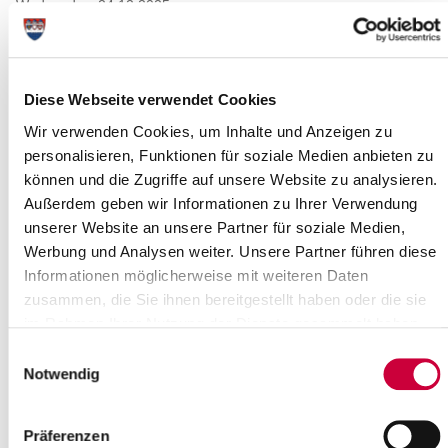
Wednesday, 24.12.2025
Time:
23:00 Uhr
Where exactly?
Ev.-Luth. Kirchengemeinde St. Martin Oelixdorf-Itzehoe,
Diese Webseite verwendet Cookies
Bornstücken 6 ,Oelixdorf
Wir verwenden Cookies, um Inhalte und Anzeigen zu
Category:
Veranstaltung , Gottesdienste
personalisieren, Funktionen für soziale Medien anbieten zu
können und die Zugriffe auf unsere Website zu analysieren.
Long description
Außerdem geben wir Informationen zu Ihrer Verwendung
unserer Website an unsere Partner für soziale Medien,
Gottesdienst zum 3.Advent mit Kirchencafé, Pastor Henke, Orgel:
Kirsten Ocker
Werbung und Analysen weiter. Unsere Partner führen diese
Informationen möglicherweise mit weiteren Daten
Source
zusammen, die Sie ihnen bereitgestellt haben oder die sie
im Rahmen Ihrer Nutzung der Dienste gesammelt haben.
Ev.-Luth. Kirchengemeinde St. Martin Oelixdorf-Itzehoe
Bornstücken 6
Einwilligungsauswahl
25524 Oelixdorf
Notwendig
Phone:
+49 4821 92037
E-Mail:
kirche-oelixdorf[at]kk-rm.de
Präferenzen