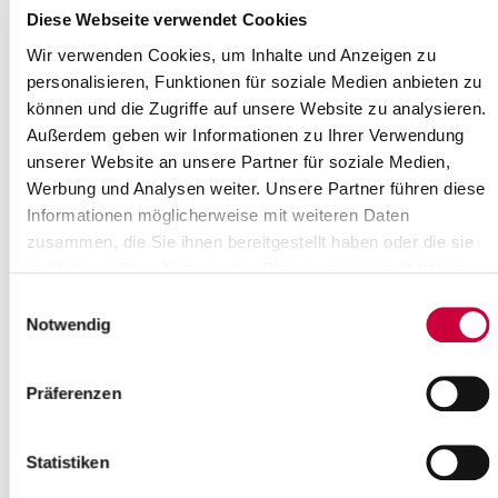
Where exactly?
Diese Webseite verwendet Cookies
Ev.-Luth. Kirchengemeinde Kellinghusen, Lindenstraße 2
,Kellinghusen
Wir verwenden Cookies, um Inhalte und Anzeigen zu
Category:
personalisieren, Funktionen für soziale Medien anbieten zu
Gottesdienste , Kirche
können und die Zugriffe auf unsere Website zu analysieren.
Außerdem geben wir Informationen zu Ihrer Verwendung
Source
unserer Website an unsere Partner für soziale Medien,
Ev.-Luth. Kirchengemeinde Kellinghusen
Werbung und Analysen weiter. Unsere Partner führen diese
Lindenstraße 2
Informationen möglicherweise mit weiteren Daten
25548 Kellinghusen
zusammen, die Sie ihnen bereitgestellt haben oder die sie
Phone:
+49 4822 2025
im Rahmen Ihrer Nutzung der Dienste gesammelt haben.
E-Mail:
kirchengemeinde-kellinghusen[at]kk-rm.de
Einwilligungsauswahl
Notwendig
Back to selection
+
Präferenzen
-
Statistiken