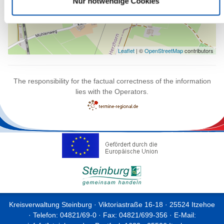
Nur notwendige Cookies
Zirkusprogramm auf die Beine zu stellen. Bewerbungen für die
Saison 2026 sind bis Ende Oktober möglich. Der Tag der
offenen Tür bietet die Gelegenheit, die Menschen hinter UBUNTU
persönlich kennenzulernen und einen Blick hinter die Kulissen zu
werfen. Termin & Ort: Samstag, 20. September 2025, 11–16 Uhr
Leaflet
| ©
OpenStreetMap
contributors
UBUNTU – Heidehof, An der Heide 1–3, 25358 Horst (bei
Elmshorn) Parkplätze findet ihr in der Marie-Curie-Allee Mehr
Infos: www.ubuntu.de Facebook:
The responsibility for the factual correctness of the information
facebook.com/UBUNTUderCIRCUS Instagram:
lies with the Operators.
@ubuntu_der_circus
Kreisverwaltung Steinburg · Viktoriastraße 16-18 · 25524 Itzehoe
· Telefon: 04821/69-0 · Fax: 04821/699-356 · E-Mail: