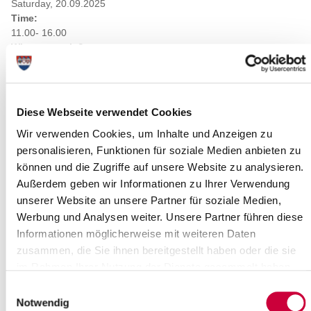
Saturday, 20.09.2025
Time:
11.00- 16.00
Where exactly?
Heidehof Circus Ubuntu, An der Heide 1-3 ,Horst (Holstein)
Category:
Feste, Märkte, Partys , Sport, Fitness, Gesundheit ,
Veranstaltungen für Kinder
Diese Webseite verwendet Cookies
Wir verwenden Cookies, um Inhalte und Anzeigen zu
Long description
personalisieren, Funktionen für soziale Medien anbieten zu
Der Jugendzirkus UBUNTU öffnet am Samstag, den 20.
können und die Zugriffe auf unsere Website zu analysieren.
September 2025, seine Türen – und lädt Groß und Klein ein,
Außerdem geben wir Informationen zu Ihrer Verwendung
Zirkusluft zu schnuppern. Von 11 bis 16 Uhr erwartet die Gäste
unserer Website an unsere Partner für soziale Medien,
auf dem Heidehof in Horst (bei Elmshorn) ein buntes Programm
in spätsommerlicher Atmosphäre. Kinder und Jugendliche
Werbung und Analysen weiter. Unsere Partner führen diese
können im Mitmachzirkus selbst in die Rolle der Artist:innen
Informationen möglicherweise mit weiteren Daten
schlüpfen. Bei Hofführungen gibt es spannende Einblicke in die
zusammen, die Sie ihnen bereitgestellt haben oder die sie
Show more
Schneiderei, die Werkstatt, die Trainingshalle und vieles mehr.
im Rahmen Ihrer Nutzung der Dienste gesammelt haben.
Wer Lust auf Abenteuer hat, kann beim Kistenklettern seine
Source
Einwilligungsauswahl
Schwindelfreiheit unter Beweis stellen. Für das leibliche Wohl
Notwendig
sorgt der Cafewagen mit warmen und kalten Getränken, Kuchen
Soziale Projekte e.V.