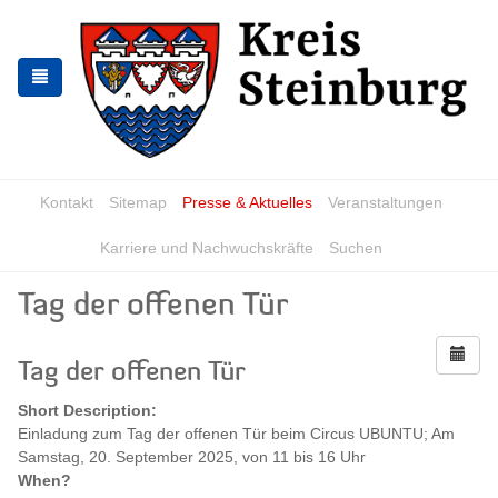
Skip
Skip
to
to
the
the
navigation
content
Kontakt
Sitemap
Presse & Aktuelles
Veranstaltungen
Karriere und Nachwuchskräfte
Suchen
Tag der offenen Tür
Tag der offenen Tür
Short Description:
Einladung zum Tag der offenen Tür beim Circus UBUNTU; Am
Samstag, 20. September 2025, von 11 bis 16 Uhr
When?