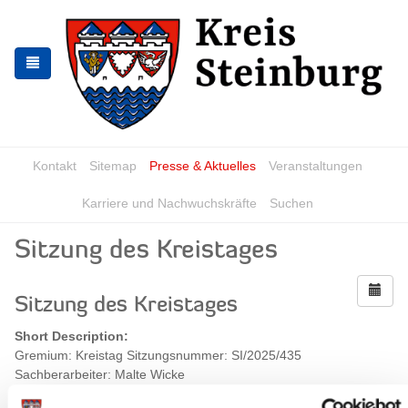
Skip
Skip
to
to
the
the
navigation
content
Kontakt
Sitemap
Presse & Aktuelles
Veranstaltungen
Karriere und Nachwuchskräfte
Suchen
Sitzung des Kreistages
Sitzung des Kreistages
Short Description:
Gremium: Kreistag Sitzungsnummer: SI/2025/435
Sachberarbeiter: Malte Wicke
When?