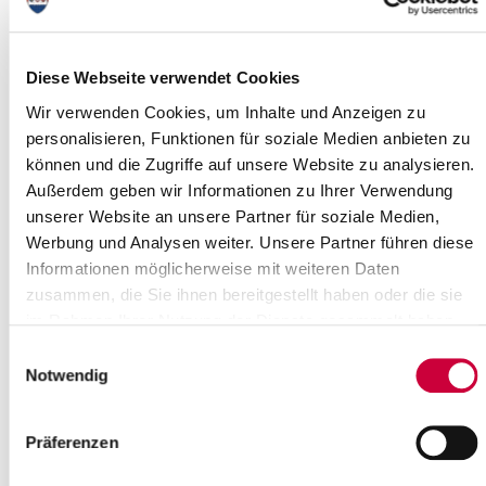
Monday, 29.09.2025
Time:
16:30 Uhr
Where exactly?
Diese Webseite verwendet Cookies
Regionales Berufsbildungszentrum, Gebäude H, Raum H002,
Wir verwenden Cookies, um Inhalte und Anzeigen zu
Juliengardeweg 9 ,Itzehoe
personalisieren, Funktionen für soziale Medien anbieten zu
Category:
können und die Zugriffe auf unsere Website zu analysieren.
Sitzungstermine
Außerdem geben wir Informationen zu Ihrer Verwendung
Source
unserer Website an unsere Partner für soziale Medien,
Werbung und Analysen weiter. Unsere Partner führen diese
Kreis Steinburg
Informationen möglicherweise mit weiteren Daten
Viktoriastraße 16/18
25524 Itzehoe
zusammen, die Sie ihnen bereitgestellt haben oder die sie
Phone:
04821/69 0
im Rahmen Ihrer Nutzung der Dienste gesammelt haben.
Fax:
04821/69 231
Einwilligungsauswahl
E-Mail:
info[at]die-netzwerkstatt.de
Notwendig
Web:
www.steinburg.de
Back to selection
Präferenzen