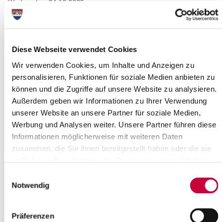
Wednesday, 24.12.2025
Time:
23:00 Uhr
Where exactly?
Ev.-Luth. Kirchengemeinde St. Martin Oelixdorf-Itzehoe,
Diese Webseite verwendet Cookies
Bornstücken 6 ,Oelixdorf
Wir verwenden Cookies, um Inhalte und Anzeigen zu
Category:
Veranstaltung , Gottesdienste
personalisieren, Funktionen für soziale Medien anbieten zu
können und die Zugriffe auf unsere Website zu analysieren.
Long description
Außerdem geben wir Informationen zu Ihrer Verwendung
unserer Website an unsere Partner für soziale Medien,
Gottesdienst zum 3.Advent mit Kirchencafé, Pastor Henke, Orgel:
Kirsten Ocker
Werbung und Analysen weiter. Unsere Partner führen diese
Informationen möglicherweise mit weiteren Daten
Source
zusammen, die Sie ihnen bereitgestellt haben oder die sie
im Rahmen Ihrer Nutzung der Dienste gesammelt haben.
Ev.-Luth. Kirchengemeinde St. Martin Oelixdorf-Itzehoe
Bornstücken 6
Einwilligungsauswahl
25524 Oelixdorf
Notwendig
Phone:
+49 4821 92037
E-Mail:
kirche-oelixdorf[at]kk-rm.de
Präferenzen