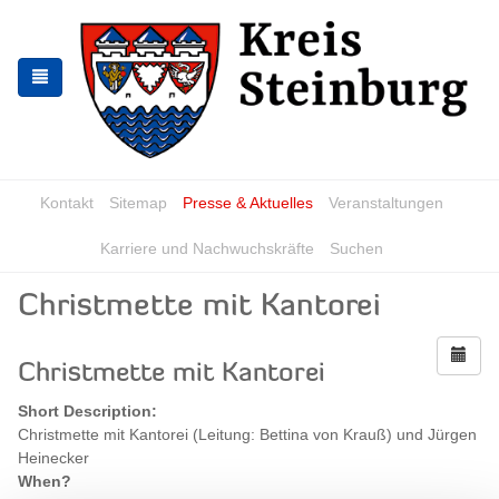
Skip
Skip
to
to
the
the
navigation
content
Kontakt
Sitemap
Presse & Aktuelles
Veranstaltungen
Karriere und Nachwuchskräfte
Suchen
Christmette mit Kantorei
Christmette mit Kantorei
Short Description:
Christmette mit Kantorei (Leitung: Bettina von Krauß) und Jürgen
Heinecker
When?