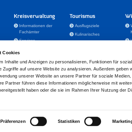
Kreisverwaltung
Tourismus
Wi
Informationen der
Ausflugsziele
Fachämter
Kulinarisches
Services
Aktivitäten in Holstein
e
Karriere und
Unterkünfte
t Cookies
Nachwuchskräfte
Veranstaltungen
 Inhalte und Anzeigen zu personalisieren, Funktionen für sozia
Notdienste
e Zugriffe auf unsere Website zu analysieren. Außerdem geben w
Bekanntmachungen
rwendung unserer Website an unsere Partner für soziale Medien
Formulare/Downloads
re Partner führen diese Informationen möglicherweise mit weite
RSS-Feeds
ereitgestellt haben oder die sie im Rahmen Ihrer Nutzung der D
/Sportförderung
 25524 Itzehoe · Telefon: 04821/69-0 · Fax: 04821/699-356 · E-Mail:
in
Präferenzen
Statistiken
Marketin
Datenschutz
·
Impressum
·
Hinweisgeberschutzgesetz