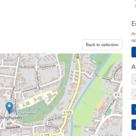
E
Ar
ap
Back to selection
A