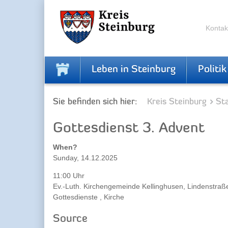
Skip
Skip
to
to
the
the
Kontak
navigation
content
Leben in Steinburg
Politik
Sie befinden sich hier:
Kreis Steinburg
Sta
Gottesdienst 3. Advent
When?
Sunday, 14.12.2025
11:00 Uhr
Ev.-Luth. Kirchengemeinde Kellinghusen, Lindenstraße
Gottesdienste , Kirche
Source