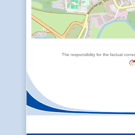
The responsibility for the factual corre