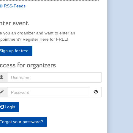
RSS-Feeds
nter event
e you an organizer and want to enter an
pointment? Register Here for FREE!
Sign up for free
ccess for organizers
Login
Forgot your password?