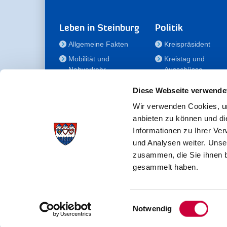
Leben in Steinburg
Politik
Allgemeine Fakten
Kreispräsident
Mobilität und
Kreistag und
Nahverkehr
Ausschüsse
Bauen und Wohnen
Die/Der Beauftragt
Diese Webseite verwende
für Menschen mit
Kultur und Freizeit
Behinderung
Wir verwenden Cookies, um
Familie
anbieten zu können und di
Der
Gesundheit
Informationen zu Ihrer Ve
Kreisseniorenbeirat
und Analysen weiter. Unse
Bildung
Förderstiftung
zusammen, die Sie ihnen b
Fördergesellschaft
gesammelt haben.
Einwilligungsauswahl
Kreisverwaltung Steinburg · Viktoriastraße 16-18 ·
Notwendig