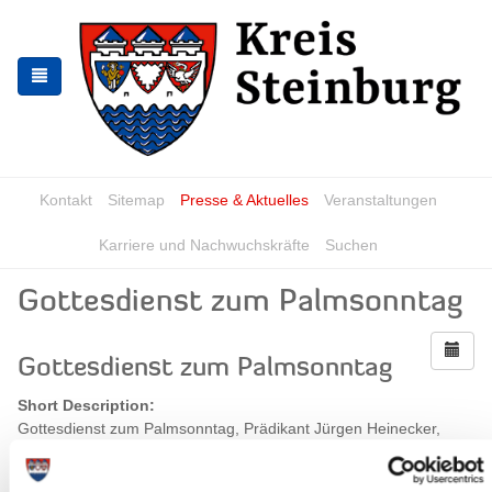
Skip
Skip
to
to
the
the
navigation
content
Kontakt
Sitemap
Presse & Aktuelles
Veranstaltungen
Karriere und Nachwuchskräfte
Suchen
Gottesdienst zum Palmsonntag
Gottesdienst zum Palmsonntag
Short Description:
Gottesdienst zum Palmsonntag, Prädikant Jürgen Heinecker,
Orgel: Kirsten Ocker
When?