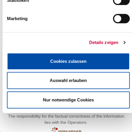
Statistiken
Marketing
Details zeigen
Cookies zulassen
Auswahl erlauben
Leaflet
| ©
OpenStreetMap
contributors
Nur notwendige Cookies
The responsibility for the factual correctness of the information
lies with the Operators.