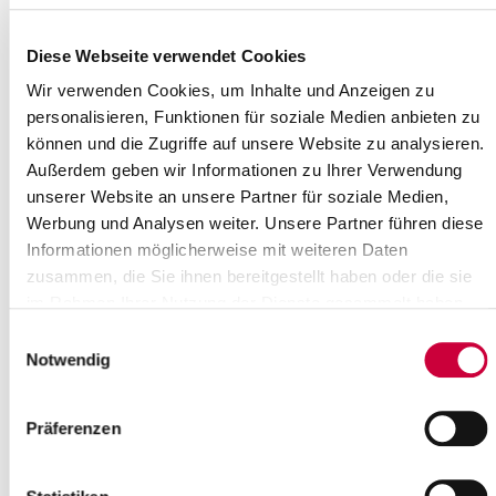
Sunday, 29.03.2026
Time:
10:00 Uhr
Diese Webseite verwendet Cookies
Where exactly?
Wir verwenden Cookies, um Inhalte und Anzeigen zu
Ev.-Luth. Kirchengemeinde St. Martin Oelixdorf-Itzehoe,
personalisieren, Funktionen für soziale Medien anbieten zu
Bornstücken 6 ,Oelixdorf
können und die Zugriffe auf unsere Website zu analysieren.
Category:
Veranstaltung , Gottesdienste
Außerdem geben wir Informationen zu Ihrer Verwendung
unserer Website an unsere Partner für soziale Medien,
Source
Werbung und Analysen weiter. Unsere Partner führen diese
Informationen möglicherweise mit weiteren Daten
Ev.-Luth. Kirchengemeinde St. Martin Oelixdorf-Itzehoe
Bornstücken 6
zusammen, die Sie ihnen bereitgestellt haben oder die sie
25524 Oelixdorf
im Rahmen Ihrer Nutzung der Dienste gesammelt haben.
Phone:
+49 4821 92037
Einwilligungsauswahl
E-Mail:
kirche-oelixdorf[at]kk-rm.de
Notwendig
Back to selection
Präferenzen
+
-