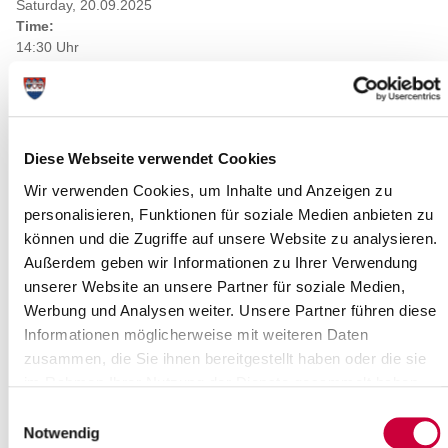
Saturday, 20.09.2025
Time:
14:30 Uhr
Where exactly?
Alte Schule, Schulstraße ,Dägeling
Category:
Gottesdienste
Diese Webseite verwendet Cookies
Wir verwenden Cookies, um Inhalte und Anzeigen zu
personalisieren, Funktionen für soziale Medien anbieten zu
können und die Zugriffe auf unsere Website zu analysieren.
Außerdem geben wir Informationen zu Ihrer Verwendung
unserer Website an unsere Partner für soziale Medien,
Werbung und Analysen weiter. Unsere Partner führen diese
Informationen möglicherweise mit weiteren Daten
zusammen, die Sie ihnen bereitgestellt haben oder die sie
Source : Ev.-Luth. Kirchengemeinde St. Anschar Münsterdorf
im Rahmen Ihrer Nutzung der Dienste gesammelt haben.
Source
Einwilligungsauswahl
Notwendig
Ev.-Luth. Kirchengemeinde St. Anschar Münsterdorf