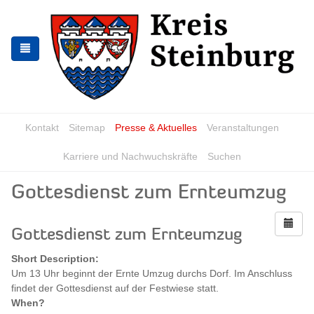
Skip
Skip
to
to
the
the
navigation
content
Kontakt
Sitemap
Presse & Aktuelles
Veranstaltungen
Karriere und Nachwuchskräfte
Suchen
Gottesdienst zum Ernteumzug
Gottesdienst zum Ernteumzug
Short Description:
Um 13 Uhr beginnt der Ernte Umzug durchs Dorf. Im Anschluss
findet der Gottesdienst auf der Festwiese statt.
When?