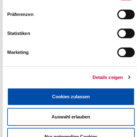
Kalandstraße 1
25587 Münsterdorf
Präferenzen
Phone:
+49 4821 82302
E-Mail:
kirchengemeinde-muensterdorf[at]kk-rm.de
Statistiken
Back to selection
Marketing
+
-
Details zeigen
Cookies zulassen
Auswahl erlauben
Nur notwendige Cookies