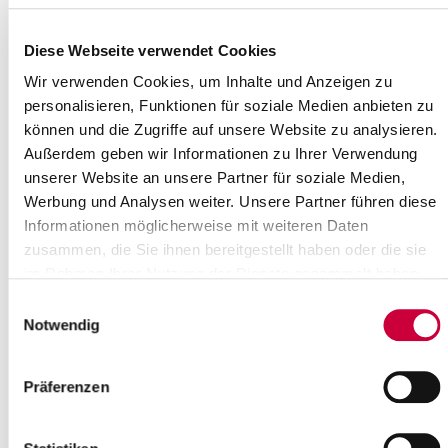
Sunday, 29.03.2026
Time:
10:00 Uhr
Diese Webseite verwendet Cookies
Where exactly?
Wir verwenden Cookies, um Inhalte und Anzeigen zu
St. Johannes-Gemeindezentrum, St. Johannes-Platz 1
personalisieren, Funktionen für soziale Medien anbieten zu
,Kremperheide
können und die Zugriffe auf unsere Website zu analysieren.
Category:
Gottesdienste , Veranstaltung
Außerdem geben wir Informationen zu Ihrer Verwendung
unserer Website an unsere Partner für soziale Medien,
Source
Werbung und Analysen weiter. Unsere Partner führen diese
Informationen möglicherweise mit weiteren Daten
Ev.-Luth. St. Johannes-Kirchengemeinde Kremperheide
Sankt Johannes-Platz 1
zusammen, die Sie ihnen bereitgestellt haben oder die sie
25569 Kremperheide
im Rahmen Ihrer Nutzung der Dienste gesammelt haben.
Phone:
+49 4821 779 73 44
Einwilligungsauswahl
E-Mail:
kirchengemeinde-kremperheide[at]kk-rm.de
Notwendig
Back to selection
Präferenzen
+
-