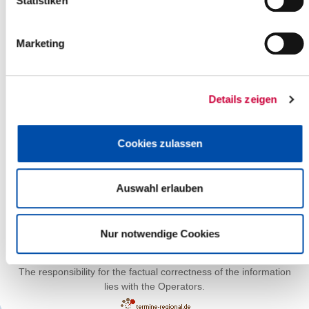
Statistiken
Marketing
Details zeigen
Cookies zulassen
Auswahl erlauben
Leaflet
| ©
OpenStreetMap
contributors
Nur notwendige Cookies
The responsibility for the factual correctness of the information
lies with the Operators.