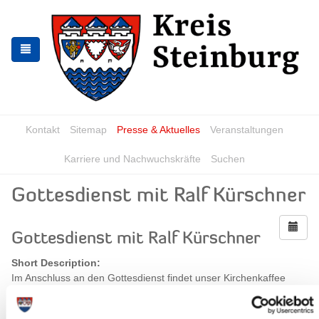
Skip
Skip
to
to
the
the
navigation
content
Kontakt
Sitemap
Presse & Aktuelles
Veranstaltungen
Karriere und Nachwuchskräfte
Suchen
Gottesdienst mit Ralf Kürschner
Gottesdienst mit Ralf Kürschner
Short Description:
Im Anschluss an den Gottesdienst findet unser Kirchenkaffee
statt, wozu wir Sie herzlich einladen.
When?