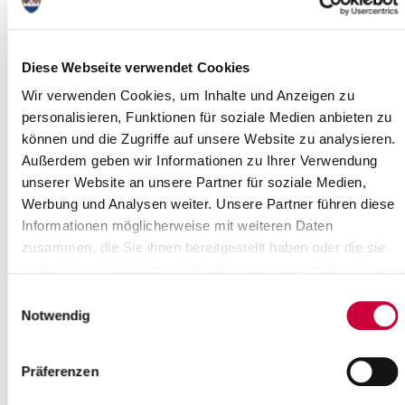
Time:
10:00 Uhr
Where exactly?
Diese Webseite verwendet Cookies
St.-Jakobi-Kirche, Viertkoppel 13 ,Itzehoe
Category:
Wir verwenden Cookies, um Inhalte und Anzeigen zu
Veranstaltung , Gottesdienste , Kirche
personalisieren, Funktionen für soziale Medien anbieten zu
können und die Zugriffe auf unsere Website zu analysieren.
Long description
Außerdem geben wir Informationen zu Ihrer Verwendung
Alle sind herzlich eingeladen, mit uns Gottesdienst zu feiern
unserer Website an unsere Partner für soziale Medien,
Werbung und Analysen weiter. Unsere Partner führen diese
Source
Informationen möglicherweise mit weiteren Daten
zusammen, die Sie ihnen bereitgestellt haben oder die sie
Ev.-Luth. Kirchengemeinde St. Jakobi-Itzehoe
Viertkoppel 13
im Rahmen Ihrer Nutzung der Dienste gesammelt haben.
25524 Itzehoe
Einwilligungsauswahl
Phone:
+49 4821 41099
Notwendig
E-Mail:
st.jakobi[at]kk-rm.de
Back to selection
Präferenzen