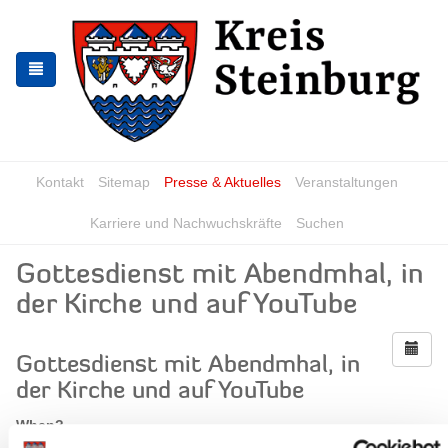
Skip
Skip
to
to
the
the
navigation
content
Kontakt
Sitemap
Presse & Aktuelles
Veranstaltungen
Karriere und Nachwuchskräfte
Suchen
Gottesdienst mit Abendmhal, in
der Kirche und auf YouTube
Gottesdienst mit Abendmhal, in
der Kirche und auf YouTube
When?
Sunday, 07.09.2025