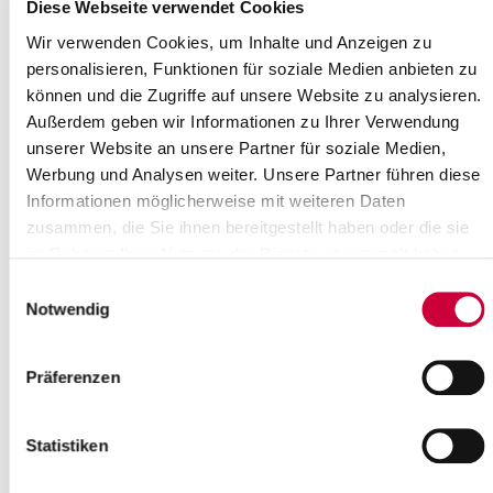
Where exactly?
Diese Webseite verwendet Cookies
Kirche Breitenberg, Kirchenstraße 16 ,Breitenberg
Wir verwenden Cookies, um Inhalte und Anzeigen zu
Category:
personalisieren, Funktionen für soziale Medien anbieten zu
Gottesdienste
können und die Zugriffe auf unsere Website zu analysieren.
Source
Außerdem geben wir Informationen zu Ihrer Verwendung
unserer Website an unsere Partner für soziale Medien,
Ev.-Luth. Kirchengemeinde Breitenberg
Werbung und Analysen weiter. Unsere Partner führen diese
Kirchenstraße 16
Informationen möglicherweise mit weiteren Daten
25597 Breitenberg
zusammen, die Sie ihnen bereitgestellt haben oder die sie
Phone:
+49 4822 7227
E-Mail:
kirchengemeinde-breitenberg[at]kk-rm.de
im Rahmen Ihrer Nutzung der Dienste gesammelt haben.
Einwilligungsauswahl
Back to selection
Notwendig
+
Präferenzen
-
Statistiken