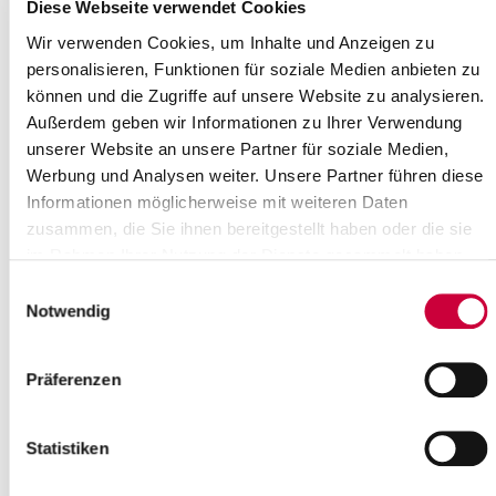
Where exactly?
Diese Webseite verwendet Cookies
Trinitatiskirche, Schulstraße 2 ,Wewelsfleth
Wir verwenden Cookies, um Inhalte und Anzeigen zu
Category:
personalisieren, Funktionen für soziale Medien anbieten zu
Gottesdienste
können und die Zugriffe auf unsere Website zu analysieren.
Source
Außerdem geben wir Informationen zu Ihrer Verwendung
unserer Website an unsere Partner für soziale Medien,
Ev.-Luth. Kirchengemeinde Wewelsfleth
Werbung und Analysen weiter. Unsere Partner führen diese
Schulstraße 2
Informationen möglicherweise mit weiteren Daten
25599 Wewelsfleth
zusammen, die Sie ihnen bereitgestellt haben oder die sie
Phone:
+49 4829 380
E-Mail:
kirchengemeinde-wewelsfleth[at]kk-rm.de
im Rahmen Ihrer Nutzung der Dienste gesammelt haben.
Einwilligungsauswahl
Back to selection
Notwendig
+
Präferenzen
-
Statistiken