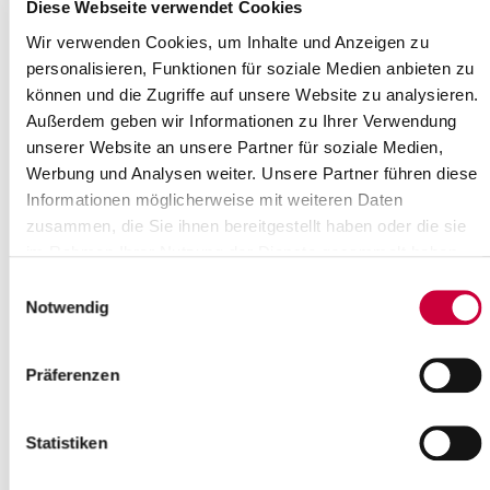
Where exactly?
Diese Webseite verwendet Cookies
St. Bartholomäus-Kirche Wilster, Am Markt 12 a ,Wilster
Wir verwenden Cookies, um Inhalte und Anzeigen zu
Category:
personalisieren, Funktionen für soziale Medien anbieten zu
Gottesdienste
können und die Zugriffe auf unsere Website zu analysieren.
Source
Außerdem geben wir Informationen zu Ihrer Verwendung
unserer Website an unsere Partner für soziale Medien,
Ev.-Luth. Kirchengemeinde Wilster
Werbung und Analysen weiter. Unsere Partner führen diese
Am Markt 12a
Informationen möglicherweise mit weiteren Daten
25554 Wilster
zusammen, die Sie ihnen bereitgestellt haben oder die sie
Phone:
+49 4823 255
E-Mail:
kirche-wilster[at]kk-rm.de
im Rahmen Ihrer Nutzung der Dienste gesammelt haben.
Einwilligungsauswahl
Back to selection
Notwendig
+
Präferenzen
-
Statistiken