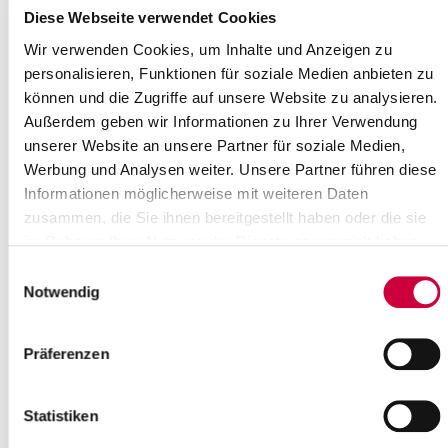
Where exactly?
Diese Webseite verwendet Cookies
Ev.-Luth. Kirchengemeinde Kellinghusen, Lindenstraße 2
,Kellinghusen
Wir verwenden Cookies, um Inhalte und Anzeigen zu
Category:
personalisieren, Funktionen für soziale Medien anbieten zu
Gottesdienste , Kirche
können und die Zugriffe auf unsere Website zu analysieren.
Außerdem geben wir Informationen zu Ihrer Verwendung
Source
unserer Website an unsere Partner für soziale Medien,
Ev.-Luth. Kirchengemeinde Kellinghusen
Werbung und Analysen weiter. Unsere Partner führen diese
Lindenstraße 2
Informationen möglicherweise mit weiteren Daten
25548 Kellinghusen
zusammen, die Sie ihnen bereitgestellt haben oder die sie
Phone:
+49 4822 2025
im Rahmen Ihrer Nutzung der Dienste gesammelt haben.
E-Mail:
kirchengemeinde-kellinghusen[at]kk-rm.de
Einwilligungsauswahl
Notwendig
Back to selection
+
Präferenzen
-
Statistiken