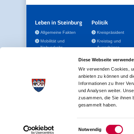
Leben in Steinburg
Politik
Allgemeine Fakten
Kreispräsident
Mobilität und
Kreistag und
Nahverkehr
Ausschüsse
Bauen und Wohnen
Die/Der Beauftragt
Diese Webseite verwende
für Menschen mit
Kultur und Freizeit
Behinderung
Wir verwenden Cookies, um
Familie
anbieten zu können und di
Der
Gesundheit
Informationen zu Ihrer Ve
Kreisseniorenbeirat
und Analysen weiter. Unse
Bildung
Förderstiftung
zusammen, die Sie ihnen b
Fördergesellschaft
gesammelt haben.
Einwilligungsauswahl
Kreisverwaltung Steinburg · Viktoriastraße 16-18 ·
Notwendig