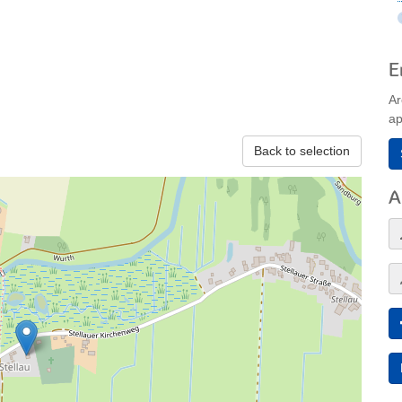
E
Ar
ap
Back to selection
A