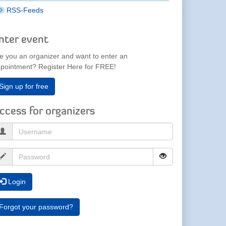
RSS-Feeds
nter event
e you an organizer and want to enter an
pointment? Register Here for FREE!
Sign up for free
ccess for organizers
Login
Forgot your password?