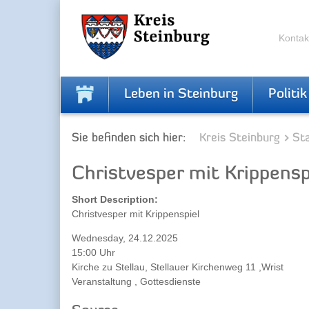
Skip
Skip
to
to
the
the
Kontak
navigation
content
Leben in Steinburg
Politik
Sie befinden sich hier:
Kreis Steinburg
Sta
Christvesper mit Krippensp
Short Description:
Christvesper mit Krippenspiel
Wednesday, 24.12.2025
15:00 Uhr
Kirche zu Stellau, Stellauer Kirchenweg 11 ,Wrist
Veranstaltung , Gottesdienste