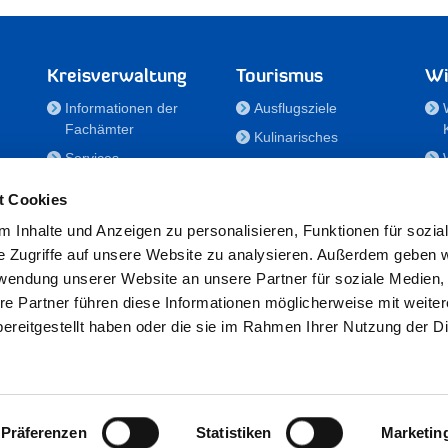
Kreisverwaltung
Tourismus
Wi
Informationen der
Ausflugsziele
Fachämter
Kulinarisches
Services
Aktivitäten in Holstein
e
Karriere und
Unterkünfte
t Cookies
Nachwuchskräfte
Veranstaltungen
 Inhalte und Anzeigen zu personalisieren, Funktionen für sozia
Notdienste
e Zugriffe auf unsere Website zu analysieren. Außerdem geben w
Bekanntmachungen
rwendung unserer Website an unsere Partner für soziale Medien
Formulare/Downloads
re Partner führen diese Informationen möglicherweise mit weite
RSS-Feeds
ereitgestellt haben oder die sie im Rahmen Ihrer Nutzung der D
/Sportförderung
 25524 Itzehoe · Telefon: 04821/69-0 · Fax: 04821/699-356 · E-Mail:
in
Präferenzen
Statistiken
Marketin