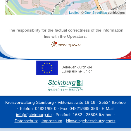
Leaflet
| ©
OpenStreetMap
contributors
The responsibility for the factual correctness of the information
lies with the Operators.
Kreisverwaltung Steinburg · Viktoriastraße 16-18 · 25524 Itzehoe
· Telefon: 04821/69-0 · Fax: 04821/699-356 · E-Mail:
info[at]steinburg.de
· Postfach 1632 - 25506 Itzehoe ·
Datenschutz
·
Impressum
·
Hinweisgeberschutzgesetz