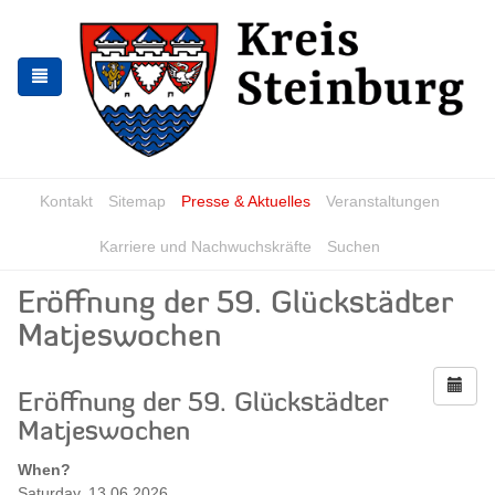
Skip
Skip
to
to
the
the
navigation
content
Kontakt
Sitemap
Presse & Aktuelles
Veranstaltungen
Karriere und Nachwuchskräfte
Suchen
Eröffnung der 59. Glückstädter
Matjeswochen
Eröffnung der 59. Glückstädter
Matjeswochen
When?
Saturday, 13.06.2026