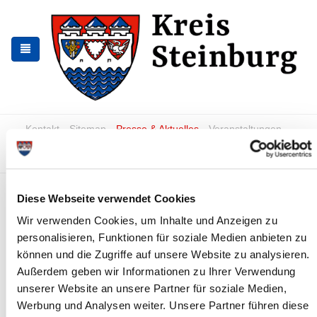
Skip
Skip
to
to
the
the
navigation
content
Kontakt
Sitemap
Presse & Aktuelles
Veranstaltungen
Karriere und Nachwuchskräfte
Suchen
Wohin mit dem
Diese Webseite verwendet Cookies
Weihnachtsbaum?
Wir verwenden Cookies, um Inhalte und Anzeigen zu
personalisieren, Funktionen für soziale Medien anbieten zu
News - Meldungen
können und die Zugriffe auf unsere Website zu analysieren.
Außerdem geben wir Informationen zu Ihrer Verwendung
unserer Website an unsere Partner für soziale Medien,
Werbung und Analysen weiter. Unsere Partner führen diese